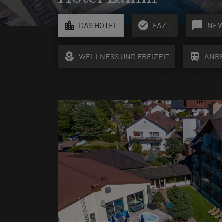
location_city
check_circle
chat_bubble
DAS HOTEL
FAZIT
NE
local_florist
train
WELLNESS UND FREIZEIT
ANR