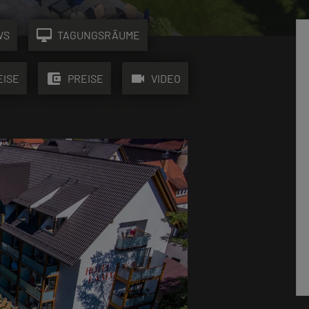
desktop_mac
WS
TAGUNGSRÄUME
account_balance_wallet
videocam
EISE
PREISE
VIDEO