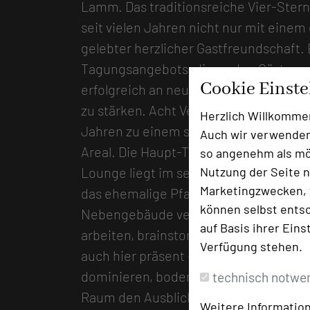
Lamm. Das traditionsreiche Vier-Ster
seit vielen Jahren nicht nur mit eine
gelebter herzlicher Gastfreundschaft. E
Tagungsangebots, die es den Gästen e
Cookie Einst
erfolgreich an neuen Ideen zu arbeite
zu stärken. Acht Veranstaltungsräume 
Herzlich Willkomme
Jahren zu einem schönen Tagungs- u
Auch wir verwenden
Areal. Die Haupt-Tagungskapazität m
so angenehm als mög
Nutzung der Seite n
Lounge liegt im separaten „Birkenhof“
Marketingzwecken, f
das ehemalige Pfarrhaus mit einem 
können selbst entsc
Nebengebäude versehen, in dem die Ta
auf Basis ihrer Eins
arbeiten, brainstormen und wohnen kö
Verfügung stehen.
auch hier präsent – helle Holztöne un
dominieren, bodentiefe Fenster lassen
technisch notwe
Raum den Ausblick ins Grüne zu. Alle 
Weitere Information