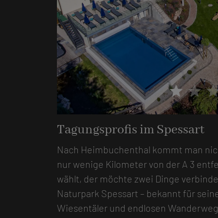
star
star
sta
Foto: Hotel Lamm
Tagungsprofis im Spessart
Nach Heimbuchenthal kommt man nicht 
nur wenige Kilometer von der A 3 entfe
wählt, der möchte zwei Dinge verbinde
Naturpark Spessart – bekannt für sei
Wiesentäler und endlosen Wanderwege