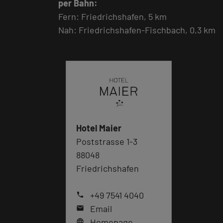
per Bahn:
Fern: Friedrichshafen, 5 km
Nah: Friedrichshafen-Fischbach, 0,3 km
Hotel Maier
Poststrasse 1-3
88048
Friedrichshafen
+49 7541 4040
phone
Email
mail
Homepage
language