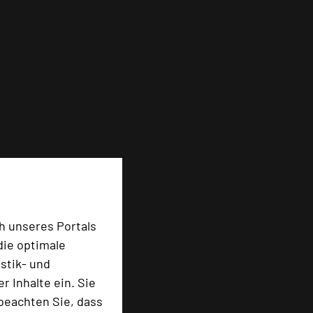
h unseres Portals
die optimale
stik- und
 Inhalte ein. Sie
beachten Sie, dass