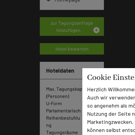
zur Tagungsanfrage
add_circle
hinzufügen
Hotel bewerten
Hoteldaten
Cookie Einst
Herzlich Willkomme
Max. Tagungskapazität
(Personen)
Auch wir verwenden
U-Form
26
so angenehm als mög
Parlamentarisch
30
Nutzung der Seite n
Reihenbestuhlu
50
Marketingzwecken, f
ng
können selbst entsc
Tagungsräume
4