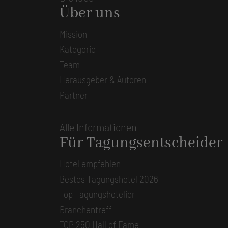
Über uns
Mission
Kategorie
Team
Herausgeber & Autoren
Partner
Alle Informationen
Für Tagungsentscheider
Hotel empfehlen
Bestes Tagungshotel 2026
Top Tagungshotelier
Branchentreff
TOP 250 Hall of Fame