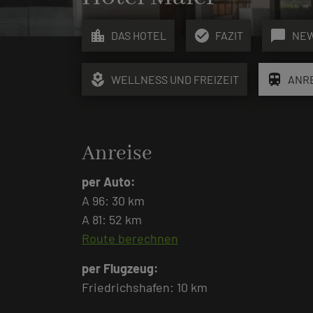
location_city
check_circle
chat_bubble
DAS HOTEL
FAZIT
NE
local_florist
train
WELLNESS UND FREIZEIT
ANR
Anreise
per Auto:
A 96: 30 km
A 81: 52 km
Route berechnen
per Flugzeug:
Friedrichshafen: 10 km