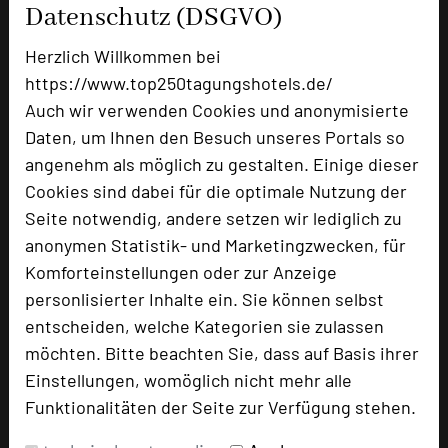
Raumgröße in qm
20m²
Datenschutz (DSGVO)
Kapazität Personen
Herzlich Willkommen bei
Parlamentbestuhlung
8
https://www.top250tagungshotels.de/
U-Form
Auch wir verwenden Cookies und anonymisierte
Stuhlreihen
15
Daten, um Ihnen den Besuch unseres Portals so
Raumhöhe
2,90 m
angenehm als möglich zu gestalten. Einige dieser
Tageslicht
ja
Cookies sind dabei für die optimale Nutzung der
Klimaanlage
ja
Seite notwendig, andere setzen wir lediglich zu
Unser hinteres Kabinett mit Blick auf unseren
anonymen Statistik- und Marketingzwecken, für
idyllischen Waldgarten besticht nicht nur durch
Komforteinstellungen oder zur Anzeige
angenehmes Tageslicht, sondern auch durch
personlisierter Inhalte ein. Sie können selbst
die Flexibilität, das Licht je nach Wunsch zu
entscheiden, welche Kategorien sie zulassen
dimmen oder ganz abzudunkeln. In diesem
möchten. Bitte beachten Sie, dass auf Basis ihrer
Raum erwarten Sie moderne
Einstellungen, womöglich nicht mehr alle
Annehmlichkeiten, darunter ein 55-Zoll-
Funktionalitäten der Seite zur Verfügung stehen.
Bildschirm, eine Audio/Video-Soundbar, die