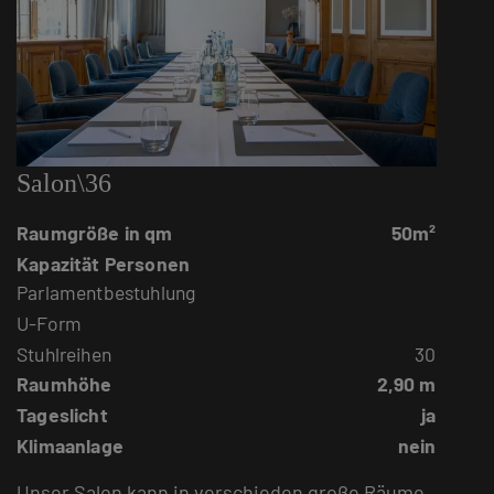
Salon\36
Raumgröße in qm
50m²
Kapazität Personen
Parlamentbestuhlung
U-Form
Stuhlreihen
30
Raumhöhe
2,90 m
Tageslicht
ja
Klimaanlage
nein
Unser Salon kann in verschieden große Räume