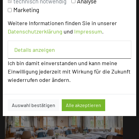
technisch notwendig
Analyse
sich ideal für Videokonferenzen eignet, sowie
Marketing
ClickShare für eine unkomplizierte
Präsentation.
Weitere Informationen finden Sie in unserer
Zudem ist in jedem Raum eine hochwertige
Datenschutzerklärung
und
Impressum
.
Soundanlage installiert, und die klimatisierten
Räumlichkeiten sorgen dafür, dass Ihr Komfort
Details anzeigen
stets gewährleistet ist. Alle unsere
Tagungsräume sind barrierefrei.
Ich bin damit einverstanden und kann meine
Einwilligung jederzeit mit Wirkung für die Zukunft
wiederrufen oder ändern.
Auswahl bestätigen
Alle akzeptieren