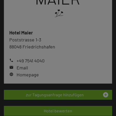
Hotel Maier
Poststrasse 1-3
88048 Friedrichshafen
+49 7541 4040
phone
Email
mail
Homepage
language
add_circle
zur Tagungsanfrage hinzufügen
Hotel bewerten