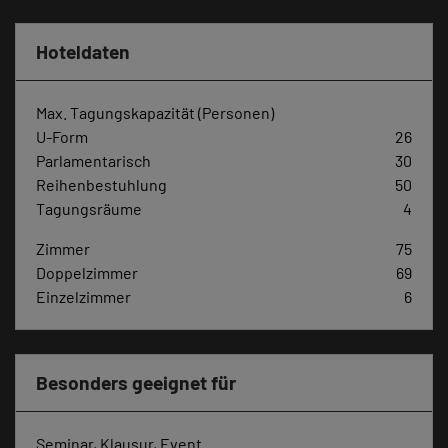
Hoteldaten
Max. Tagungskapazität (Personen)
U-Form
26
Parlamentarisch
30
Reihenbestuhlung
50
Tagungsräume
4
Zimmer
75
Doppelzimmer
69
Einzelzimmer
6
Besonders geeignet für
Seminar, Klausur, Event