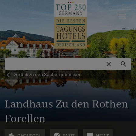
menu
close
search
arrow_back
zurück zu den Suchergebnissen
Landhaus Zu den Rothen
Forellen
location_city
check_circle
chat_bubble
DAS HOTEL
FAZIT
NEWS