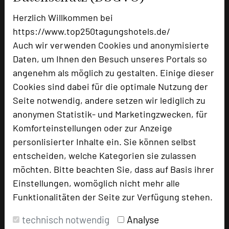
Herzlich Willkommen bei
Hotel bewerten
https://www.top250tagungshotels.de/
Auch wir verwenden Cookies und anonymisierte
Daten, um Ihnen den Besuch unseres Portals so
Hoteldaten
angenehm als möglich zu gestalten. Einige dieser
Cookies sind dabei für die optimale Nutzung der
Max. Tagungskapazität (Personen)
Seite notwendig, andere setzen wir lediglich zu
U-Form
48
anonymen Statistik- und Marketingzwecken, für
Parlamentarisch
60
Komforteinstellungen oder zur Anzeige
Reihenbestuhlung
100
personlisierter Inhalte ein. Sie können selbst
Tagungsräume
10
entscheiden, welche Kategorien sie zulassen
Ausstellungsfläche
100 qm
möchten. Bitte beachten Sie, dass auf Basis ihrer
Einstellungen, womöglich nicht mehr alle
Zimmer
76
Funktionalitäten der Seite zur Verfügung stehen.
Doppelzimmer
67
Einzelzimmer
4
technisch notwendig
Analyse
Suiten
4