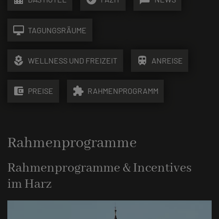
desktop_mac
TAGUNGSRÄUME
local_florist
train
WELLNESS UND FREIZEIT
ANREISE
account_balance_wallet
extension
PREISE
RAHMENPROGRAMM
Rahmenprogramme
Rahmenprogramme & Incentives
im Harz