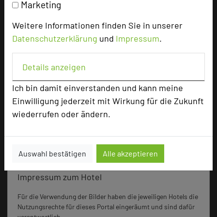
Marketing
Juniorsuite
1
Weitere Informationen finden Sie in unserer
Datenschutzerklärung
und
Impressum
.
Besonders geeignet für
Details anzeigen
Seminar, Konferenz, Klausur
Ich bin damit einverstanden und kann meine
Einwilligung jederzeit mit Wirkung für die Zukunft
wiederrufen oder ändern.
864 Seiten dieses Hotels wurden in den vergangenen
30 Tagen auf diesem Portal aufgerufen.
Auswahl bestätigen
Alle akzeptieren
Impressum zum Hotel
Für die Verwendung der Bilder haben die jeweiligen Hotels die
Nutzungsrechte für dieses Portal eingeräumt und sind dafür
verantwortlich.