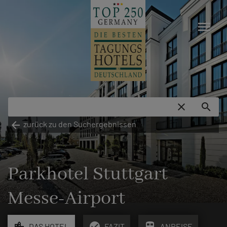
menu
close
search
arrow_back
zurück zu den Suchergebnissen
Parkhotel Stuttgart
Messe-Airport
location_city
check_circle
train
DAS HOTEL
FAZIT
ANREISE