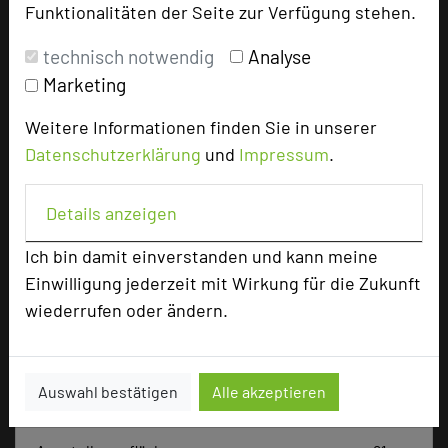
Funktionalitäten der Seite zur Verfügung stehen.
technisch notwendig
Analyse
Tagungsplaner
Marketing
Tagungsteilnehmer
Weitere Informationen finden Sie in unserer
Datenschutzerklärung
und
Impressum
.
Hotel bewerten
Details anzeigen
Hoteldaten
Ich bin damit einverstanden und kann meine
Einwilligung jederzeit mit Wirkung für die Zukunft
wiederrufen oder ändern.
Max. Tagungskapazität (Personen)
U-Form
66
Parlamentarisch
150
Reihenbestuhlung
256
Auswahl bestätigen
Alle akzeptieren
Tagungsräume
19