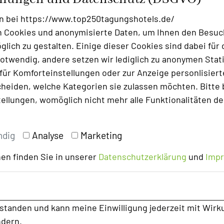
n bei https://www.top250tagungshotels.de/
 Cookies und anonymisierte Daten, um Ihnen den Besuc
lich zu gestalten. Einige dieser Cookies sind dabei für 
otwendig, andere setzen wir lediglich zu anonymen Stati
ür Komforteinstellungen oder zur Anzeige personlisierter
heiden, welche Kategorien sie zulassen möchten. Bitte 
tellungen, womöglich nicht mehr alle Funktionalitäten de
ndig
Analyse
Marketing
en finden Sie in unserer
Datenschutzerklärung
und
Imp
rstanden und kann meine Einwilligung jederzeit mit Wirk
ndern.