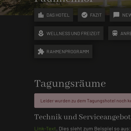
location_city
check_circle
chat_bubble
DAS HOTEL
FAZIT
NE
local_florist
train
WELLNESS UND FREIZEIT
ANR
extension
RAHMENPROGRAMM
Tagungsräume
Fehler:
Leider wurden zu dem Tagungshotel noch k
Technik und Serviceangebot
Link-Text
. Dies sieht zum Beispiel so aus: