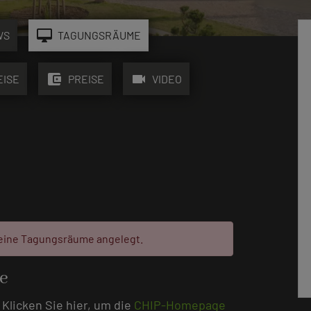
desktop_mac
WS
TAGUNGSRÄUME
account_balance_wallet
videocam
EISE
PREISE
VIDEO
eine Tagungsräume angelegt.
e
 Klicken Sie hier, um die
CHIP-Homepage