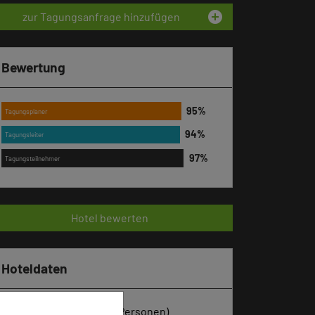
add_circle
zur Tagungsanfrage hinzufügen
Bewertung
Tagungsplaner
Tagungsleiter
Tagungsteilnehmer
Hotel bewerten
Hoteldaten
Max. Tagungskapazität (Personen)