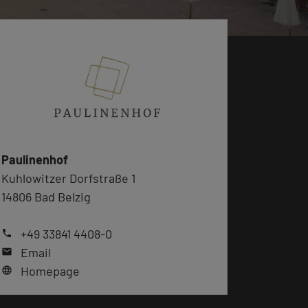
Paulinenhof
Kuhlowitzer Dorfstraße 1
14806 Bad Belzig
+49 33841 4408-0
phone
Email
mail
Homepage
language