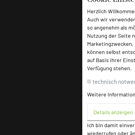
Herzlich Willkomme
Auch wir verwenden
so angenehm als mög
Nutzung der Seite n
Marketingzwecken, f
können selbst entsc
auf Basis ihrer Eins
Verfügung stehen.
technisch notwe
Weitere Information
Details anzeigen
Ich bin damit einve
wiederrufen oder ä