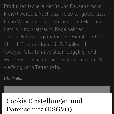
Produkten leckere Menüs und Pausensnacks
kreiert werden. Auch das Freizeitangebot lässt
keine Wünsche offen: Ob indoor mit Hallenbad,
Cardio- und Kraftraum, Kegelbahnen,
Tischkicker oder gemütlichem Bierstüberl am
Abend. Oder outdoor mit Fußball- und
Volleyballfeld, Tennisplätzen, Jogging- und
Wanderwegen in der angrenzenden Natur. So
vielfältig kann Tagen sein.
Uta Müller
Cookie Einstellungen und
Datenschutz (DSGVO)