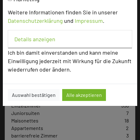
Weitere Informationen finden Sie in unserer
Hoteldaten
Datenschutzerklärung
und
Impressum
.
Max. Tagungskapazität (Personen)
Details anzeigen
U-Form
40
Parlamentarisch
300
Ich bin damit einverstanden und kann meine
Reihenbestuhlung
400
Einwilligung jederzeit mit Wirkung für die Zukunft
Tagungsräume
53
wiederrufen oder ändern.
Ausstellungsfläche
200 qm
Zimmer
417
Auswahl bestätigen
Alle akzeptieren
Doppelzimmer
31
Einzelzimmer
356
Juniorsuiten
7
Maisonettes
18
Appartements
2
barrierefreie Zimmer
3