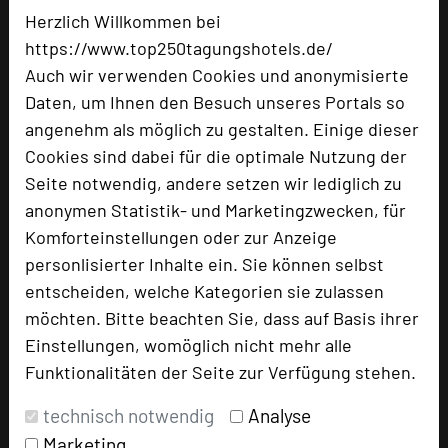
Herzlich Willkommen bei
https://www.top250tagungshotels.de/
Auch wir verwenden Cookies und anonymisierte
Daten, um Ihnen den Besuch unseres Portals so
ta.la tagungszentrum landshut
angenehm als möglich zu gestalten. Einige dieser
Bürgermeister-Zeiler-Straße 1
Cookies sind dabei für die optimale Nutzung der
84036 Landshut
Seite notwendig, andere setzen wir lediglich zu
anonymen Statistik- und Marketingzwecken, für
+49 871 5040
Komforteinstellungen oder zur Anzeige
phone
Email
personlisierter Inhalte ein. Sie können selbst
mail
Homepage
entscheiden, welche Kategorien sie zulassen
language
möchten. Bitte beachten Sie, dass auf Basis ihrer
Einstellungen, womöglich nicht mehr alle
add_circle
zur Tagungsanfrage hinzufügen
Funktionalitäten der Seite zur Verfügung stehen.
technisch notwendig
Analyse
Hotel bewerten
Marketing