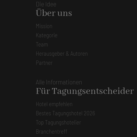
Die Idee
Über uns
Mission
Kategorie
Team
Herausgeber & Autoren
Partner
Alle Informationen
Für Tagungsentscheider
Hotel empfehlen
Bestes Tagungshotel 2026
Top Tagungshotelier
Branchentreff