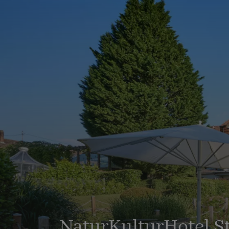
NaturKulturHotel S