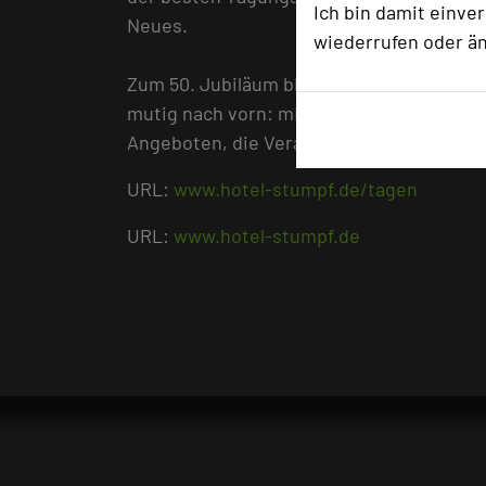
Ich bin damit einve
Neues.
wiederrufen oder ä
Zum 50. Jubiläum blickt Familie Stumpf n
mutig nach vorn: mit Ideen für nachhalti
Angeboten, die Veranstalter wie Teilneh
URL:
www.hotel-stumpf.de/tagen
URL:
www.hotel-stumpf.de