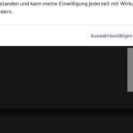
rstanden und kann meine Einwilligung jederzeit mit Wirk
ndern.
icht nur dankbar zurück, sondern auch
ge Formate, digitalen Lösungen und
Auswahl bestätigen
mende gleichermaßen begeistern.