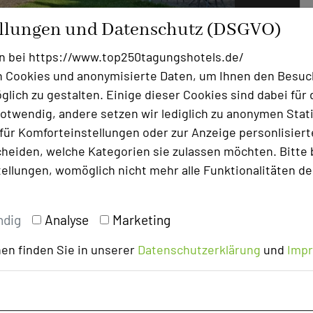
ellungen und Datenschutz (DSGVO)
n bei https://www.top250tagungshotels.de/
 Cookies und anonymisierte Daten, um Ihnen den Besuc
lich zu gestalten. Einige dieser Cookies sind dabei für 
otwendig, andere setzen wir lediglich zu anonymen Stati
Foto: NaturKulturHotel Stumpf
ür Komforteinstellungen oder zur Anzeige personlisierter
heiden, welche Kategorien sie zulassen möchten. Bitte 
urchfluteten, vollklimatisierten
tellungen, womöglich nicht mehr alle Funktionalitäten de
ng ins Grüne, modernster Technik und
en Unterschied macht. Vom kreativen
ybriden Vorstandssitzung: Das
ndig
Analyse
Marketing
senden Rahmen.
en finden Sie in unserer
Datenschutzerklärung
und
Imp
, regionale Kulinarik, individuelle
im Odenwald machen das Hotel zu einem
ezeichnet, erprobt und immer offen für