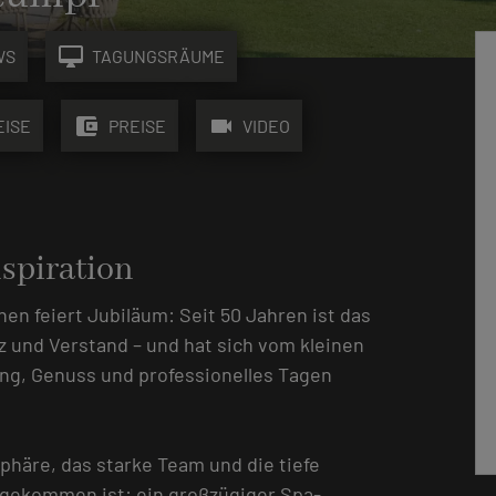
desktop_mac
WS
TAGUNGSRÄUME
account_balance_wallet
videocam
EISE
PREISE
VIDEO
nspiration
en feiert Jubiläum: Seit 50 Jahren ist das
 und Verstand – und hat sich vom kleinen
ng, Genuss und professionelles Tagen
phäre, das starke Team und die tiefe
ugekommen ist: ein großzügiger Spa-