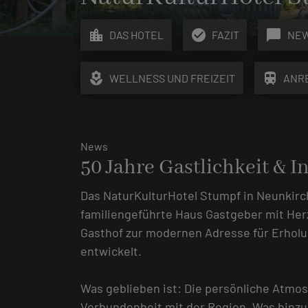
location_city
check_circle
chat_bubble
DAS HOTEL
FAZIT
NE
local_florist
train
WELLNESS UND FREIZEIT
ANR
News
50 Jahre Gastlichkeit & I
Das NaturKulturHotel Stumpf in Neunkirch
familiengeführte Haus Gastgeber mit Herz
Gasthof zur modernen Adresse für Erholu
entwickelt.
Was geblieben ist: Die persönliche Atmos
Verbundenheit mit der Region. Was hinz