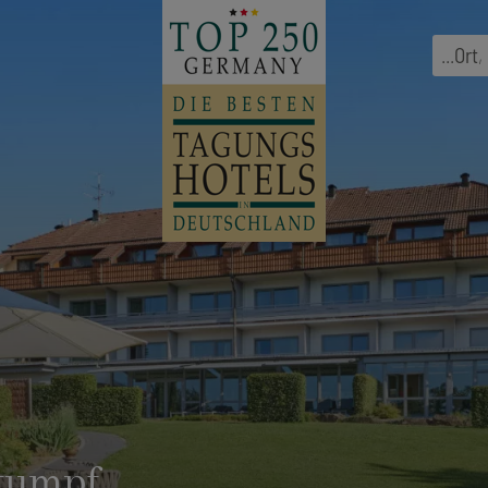
...
Ort
,
tumpf