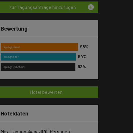
add_circle
zur Tagungsanfrage hinzufügen
Bewertung
Tagungsplaner
Tagungsleiter
Tagungsteilnehmer
Hotel bewerten
Hoteldaten
Max. Tagungskapazität (Personen)