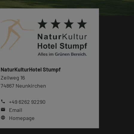
NaturKulturHotel Stumpf
Zeilweg 16
74867 Neunkirchen
+49 6262 92290
phone
Email
mail
Homepage
language