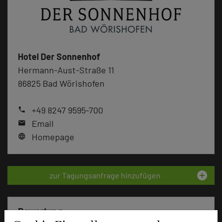
Hotel Der Sonnenhof
Hermann-Aust-Straße 11
86825 Bad Wörishofen
+49 8247 9595-700
phone
Email
mail
Homepage
language
add_circle
zur Tagungsanfrage hinzufügen
Bewertung