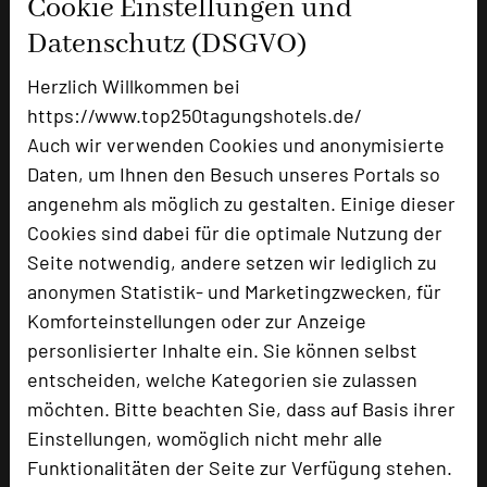
Cookie Einstellungen und
Datenschutz (DSGVO)
Tagungsplaner
Herzlich Willkommen bei
Tagungsleiter
https://www.top250tagungshotels.de/
Auch wir verwenden Cookies und anonymisierte
Daten, um Ihnen den Besuch unseres Portals so
Hotel bewerten
angenehm als möglich zu gestalten. Einige dieser
Cookies sind dabei für die optimale Nutzung der
Hoteldaten
Seite notwendig, andere setzen wir lediglich zu
anonymen Statistik- und Marketingzwecken, für
Komforteinstellungen oder zur Anzeige
Max. Tagungskapazität (Personen)
personlisierter Inhalte ein. Sie können selbst
U-Form
52
entscheiden, welche Kategorien sie zulassen
Parlamentarisch
144
Reihenbestuhlung
240
möchten. Bitte beachten Sie, dass auf Basis ihrer
Tagungsräume
12
Einstellungen, womöglich nicht mehr alle
Funktionalitäten der Seite zur Verfügung stehen.
Ausstellungsfläche
300 qm