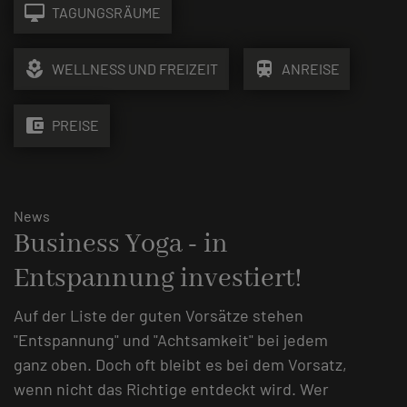
desktop_mac
TAGUNGSRÄUME
local_florist
train
WELLNESS UND FREIZEIT
ANREISE
account_balance_wallet
PREISE
News
Business Yoga - in
Entspannung investiert!
Auf der Liste der guten Vorsätze stehen
"Entspannung" und "Achtsamkeit" bei jedem
ganz oben. Doch oft bleibt es bei dem Vorsatz,
wenn nicht das Richtige entdeckt wird. Wer