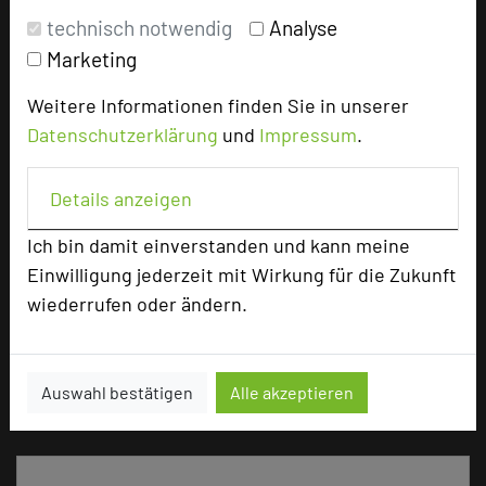
technisch notwendig
Analyse
Zimmer
156
Marketing
Doppelzimmer
119
Einzelzimmer
24
Weitere Informationen finden Sie in unserer
Suiten
13
Datenschutzerklärung
und
Impressum
.
Details anzeigen
Besonders geeignet für
Ich bin damit einverstanden und kann meine
Seminar, Konferenz, Event, Kreativprozesse
Einwilligung jederzeit mit Wirkung für die Zukunft
wiederrufen oder ändern.
967 Seiten dieses Hotels wurden in den vergangenen
Auswahl bestätigen
Alle akzeptieren
30 Tagen auf diesem Portal aufgerufen.