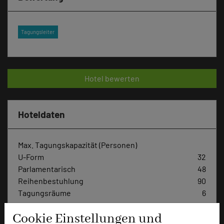
Tagungsleiter
Hotel bewerten
Hoteldaten
Max. Tagungskapazität (Personen)
U-Form
32
Parlamentarisch
48
Reihenbestuhlung
90
Tagungsräume
6
Ausstellungsfläche
300 qm
Cookie Einstellungen und