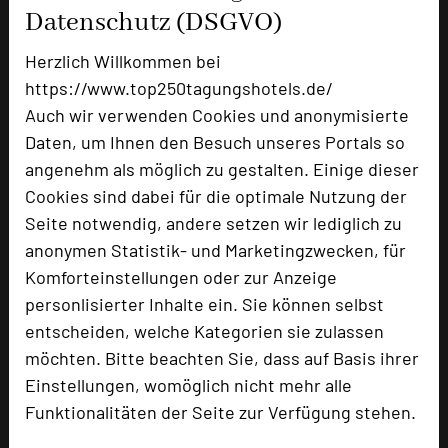
Datenschutz (DSGVO)
Zimmer
57
Doppelzimmer
53
Herzlich Willkommen bei
Einzelzimmer
4
https://www.top250tagungshotels.de/
Auch wir verwenden Cookies und anonymisierte
Daten, um Ihnen den Besuch unseres Portals so
Besonders geeignet für
angenehm als möglich zu gestalten. Einige dieser
Cookies sind dabei für die optimale Nutzung der
Seminar, Konferenz, Klausur, Event
Seite notwendig, andere setzen wir lediglich zu
anonymen Statistik- und Marketingzwecken, für
Komforteinstellungen oder zur Anzeige
personlisierter Inhalte ein. Sie können selbst
1654 Seiten dieses Hotels wurden in den
vergangenen 30 Tagen auf diesem Portal aufgerufen.
entscheiden, welche Kategorien sie zulassen
möchten. Bitte beachten Sie, dass auf Basis ihrer
Einstellungen, womöglich nicht mehr alle
Funktionalitäten der Seite zur Verfügung stehen.
Impressum zum Hotel