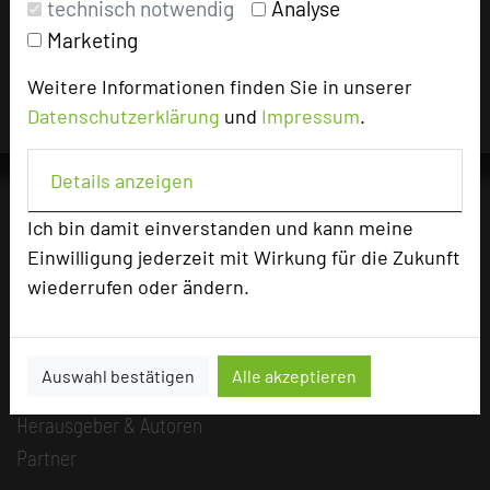
technisch notwendig
Analyse
Für die Verwendung der Bilder haben die jeweiligen Hotels die
Nutzungsrechte für dieses Portal eingeräumt und sind dafür
Marketing
verantwortlich.
Weitere Informationen finden Sie in unserer
Datenschutzerklärung
und
Impressum
.
Details anzeigen
Ich bin damit einverstanden und kann meine
Einwilligung jederzeit mit Wirkung für die Zukunft
Die Idee
Über uns
wiederrufen oder ändern.
Mission
Kategorie
Auswahl bestätigen
Alle akzeptieren
Team
Herausgeber & Autoren
Partner