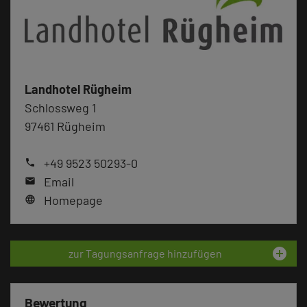
Landhotel Rügheim
Schlossweg 1
97461 Rügheim
+49 9523 50293-0
phone
Email
mail
Homepage
language
add_circle
zur Tagungsanfrage hinzufügen
Bewertung