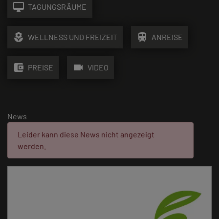
desktop_mac
TAGUNGSRÄUME
local_florist
train
WELLNESS UND FREIZEIT
ANREISE
account_balance_wallet
videocam
PREISE
VIDEO
News
Fehler:
Leider kann diese News nicht angezeigt
werden.