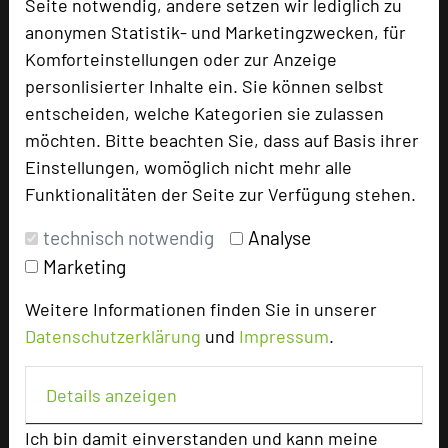
Bewertung
Seite notwendig, andere setzen wir lediglich zu
anonymen Statistik- und Marketingzwecken, für
Komforteinstellungen oder zur Anzeige
Tagungsleiter
personlisierter Inhalte ein. Sie können selbst
entscheiden, welche Kategorien sie zulassen
möchten. Bitte beachten Sie, dass auf Basis ihrer
Einstellungen, womöglich nicht mehr alle
Hotel bewerten
Funktionalitäten der Seite zur Verfügung stehen.
technisch notwendig
Analyse
Hoteldaten
Marketing
Max. Tagungskapazität (Personen)
Weitere Informationen finden Sie in unserer
U-Form
32
Datenschutzerklärung
und
Impressum
.
Parlamentarisch
48
Reihenbestuhlung
90
Details anzeigen
Tagungsräume
6
Ich bin damit einverstanden und kann meine
Ausstellungsfläche
300 qm