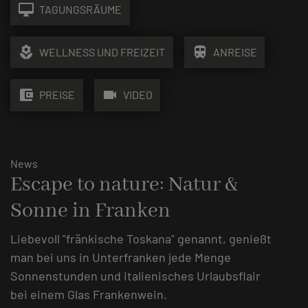
desktop_mac
TAGUNGSRÄUME
local_florist
train
WELLNESS UND FREIZEIT
ANREISE
account_balance_wallet
videocam
PREISE
VIDEO
News
Escape to nature: Natur &
Sonne in Franken
Liebevoll "fränkische Toskana" genannt, genießt
man bei uns in Unterfranken jede Menge
Sonnenstunden und italienisches Urlaubsflair
bei einem Glas Frankenwein.