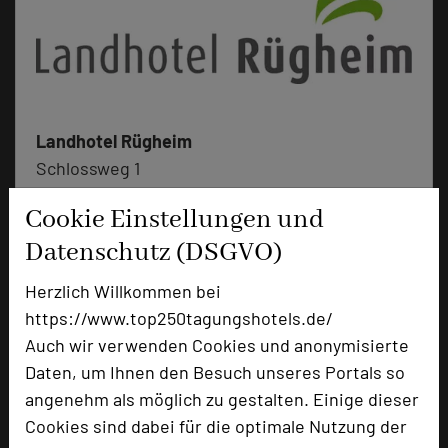
Landhotel Rügheim
Schlossweg 1
97461 Rügheim
Cookie Einstellungen und
Datenschutz (DSGVO)
+49 9523 50293-0
phone
Email
mail
Herzlich Willkommen bei
Homepage
language
https://www.top250tagungshotels.de/
Auch wir verwenden Cookies und anonymisierte
Daten, um Ihnen den Besuch unseres Portals so
add_circle
zur Tagungsanfrage hinzufügen
angenehm als möglich zu gestalten. Einige dieser
Cookies sind dabei für die optimale Nutzung der