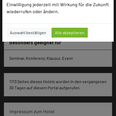
Einwilligung jederzeit mit Wirkung für die Zukunft
Zimmer
57
wiederrufen oder ändern.
Doppelzimmer
53
Einzelzimmer
4
Auswahl bestätigen
Alle akzeptieren
Besonders geeignet für
Seminar, Konferenz, Klausur, Event
1713 Seiten dieses Hotels wurden in den vergangenen
30 Tagen auf diesem Portal aufgerufen.
Impressum zum Hotel