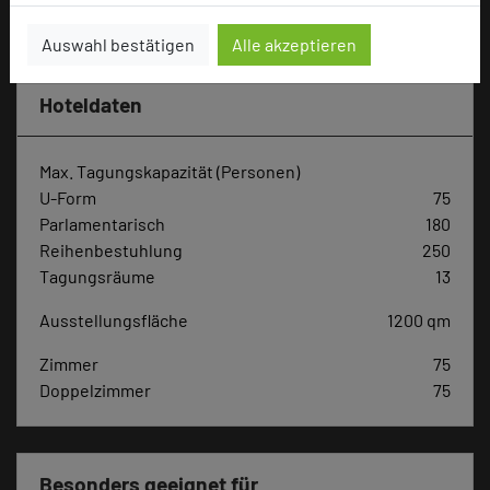
Hotel bewerten
Auswahl bestätigen
Alle akzeptieren
Hoteldaten
Max. Tagungskapazität (Personen)
U-Form
75
Parlamentarisch
180
Reihenbestuhlung
250
Tagungsräume
13
Ausstellungsfläche
1200 qm
Zimmer
75
Doppelzimmer
75
Besonders geeignet für