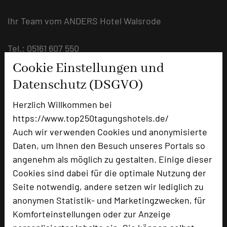
Ihr Team vom ANDERS Hotel Walsrode
Tel.: 05161 607 550
E-Mail: tagung@anderswalsrode.de
Cookie Einstellungen und
Datenschutz (DSGVO)
Herzlich Willkommen bei
https://www.top250tagungshotels.de/
Auch wir verwenden Cookies und anonymisierte
Daten, um Ihnen den Besuch unseres Portals so
angenehm als möglich zu gestalten. Einige dieser
Cookies sind dabei für die optimale Nutzung der
Seite notwendig, andere setzen wir lediglich zu
ANDERS Hotel Walsrode
anonymen Statistik- und Marketingzwecken, für
Gottlieb-Daimler Straße 11
Komforteinstellungen oder zur Anzeige
29664 Walsrode