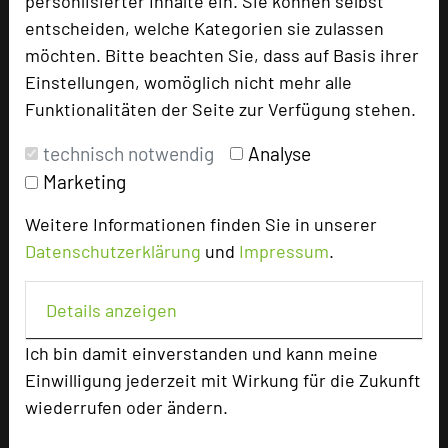
personlisierter Inhalte ein. Sie können selbst
entscheiden, welche Kategorien sie zulassen
+49 5161 607550
phone
möchten. Bitte beachten Sie, dass auf Basis ihrer
Email
mail
Einstellungen, womöglich nicht mehr alle
Homepage
language
Funktionalitäten der Seite zur Verfügung stehen.
technisch notwendig
Analyse
Marketing
add_circle
zur Tagungsanfrage hinzufügen
Weitere Informationen finden Sie in unserer
Datenschutzerklärung
und
Impressum
.
Bewertung
Details anzeigen
Tagungsplaner
Ich bin damit einverstanden und kann meine
Tagungsleiter
Einwilligung jederzeit mit Wirkung für die Zukunft
Tagungsteilnehmer
wiederrufen oder ändern.