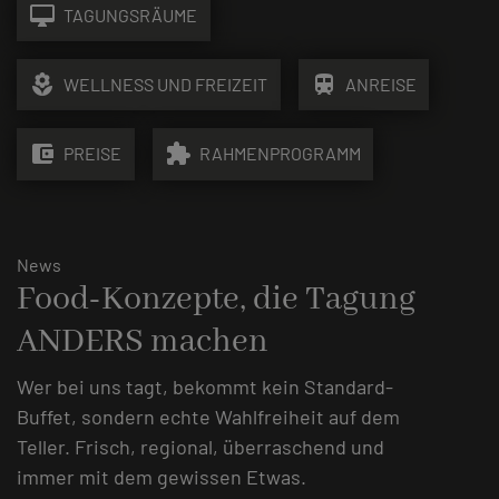
desktop_mac
TAGUNGSRÄUME
local_florist
train
WELLNESS UND FREIZEIT
ANREISE
account_balance_wallet
extension
PREISE
RAHMENPROGRAMM
News
Food-Konzepte, die Tagung
ANDERS machen
Wer bei uns tagt, bekommt kein Standard-
Buffet, sondern echte Wahlfreiheit auf dem
Teller. Frisch, regional, überraschend und
immer mit dem gewissen Etwas.