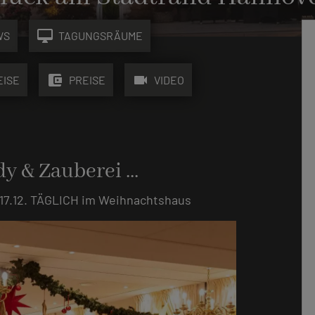
desktop_mac
WS
TAGUNGSRÄUME
account_balance_wallet
videocam
EISE
PREISE
VIDEO
 & Zauberei ...
is 17.12. TÄGLICH im Weihnachtshaus