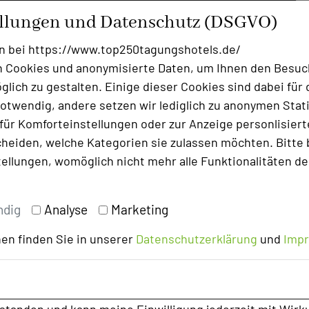
ier - das wär doch was. Allerdings wissen
ellungen und Datenschutz (DSGVO)
ngt. Maskenpflicht? Testen? Impfen? ...
ie mit allem mittlerweile umgehen.
n bei https://www.top250tagungshotels.de/
 Cookies und anonymisierte Daten, um Ihnen den Besuc
 allen Details zum download.
lich zu gestalten. Einige dieser Cookies sind dabei für 
otwendig, andere setzen wir lediglich zu anonymen Stati
twas Unbeschwertheit und lassen sich in
ür Komforteinstellungen oder zur Anzeige personlisierter
. Gern mit Jahresabschlusstagung davor
heiden, welche Kategorien sie zulassen möchten. Bitte 
tellungen, womöglich nicht mehr alle Funktionalitäten de
enden sehr sehr gern ein individuelles
ndig
Analyse
Marketing
ember den Gänsebraten einfach als
en finden Sie in unserer
Datenschutzerklärung
und
Imp
/feiern/weihnacht
/wp-content/uploa