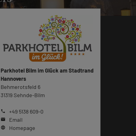
Parkhotel Bilm im Glück am Stadtrand
Hannovers
Behmerotsfeld 6
31319 Sehnde-Bilm
+49 5138 609-0
phone
Email
mail
Homepage
language