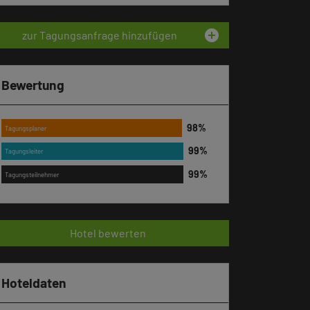
add_circle
zur Tagungsanfrage hinzufügen
Bewertung
Tagungsplaner
Tagungsleiter
Tagungsteilnehmer
Hotel bewerten
Hoteldaten