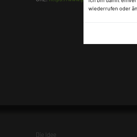
Ich bin damit einve
wiederrufen oder ä
Die Idee