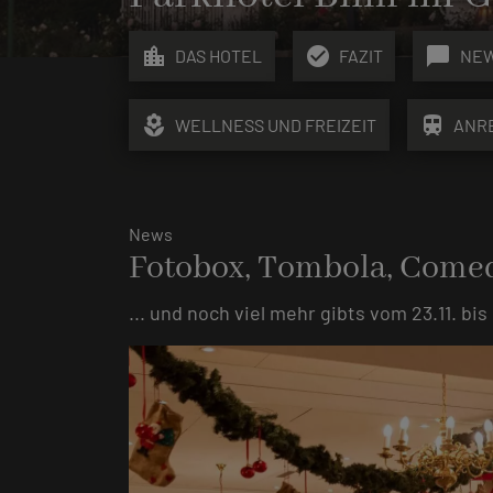
location_city
check_circle
chat_bubble
DAS HOTEL
FAZIT
NE
local_florist
train
WELLNESS UND FREIZEIT
ANR
News
Fotobox, Tombola, Comedy
... und noch viel mehr gibts vom 23.11. b