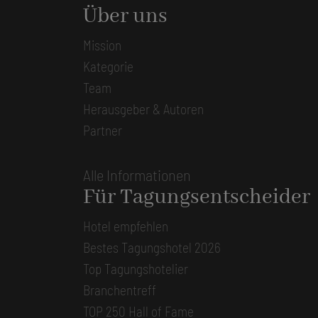
Über uns
Mission
Kategorie
Team
Herausgeber & Autoren
Partner
Alle Informationen
Für Tagungsentscheider
Hotel empfehlen
Bestes Tagungshotel 2026
Top Tagungshotelier
Branchentreff
TOP 250 Hall of Fame