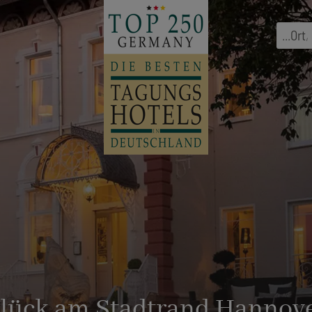
...
Ort
,
Glück am Stadtrand Hannov