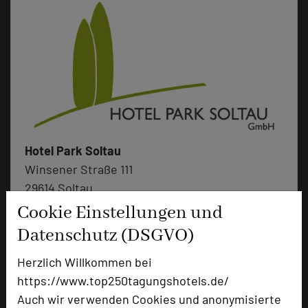
Hotel Park Soltau
Winsener Straße 111
29614 Soltau
Cookie Einstellungen und
+49 5191 605-0
phone
Datenschutz (DSGVO)
Email
mail
Herzlich Willkommen bei
Homepage
language
https://www.top250tagungshotels.de/
Auch wir verwenden Cookies und anonymisierte