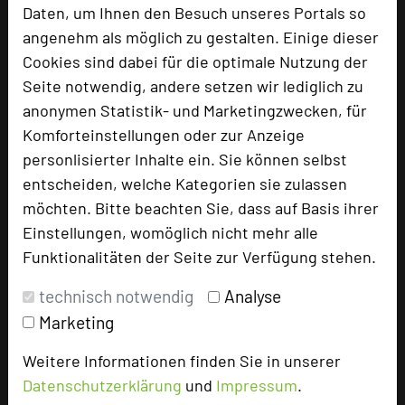
add_circle
zur Tagungsanfrage hinzufügen
Daten, um Ihnen den Besuch unseres Portals so
angenehm als möglich zu gestalten. Einige dieser
Cookies sind dabei für die optimale Nutzung der
Bewertung
Seite notwendig, andere setzen wir lediglich zu
anonymen Statistik- und Marketingzwecken, für
Komforteinstellungen oder zur Anzeige
Tagungsplaner
personlisierter Inhalte ein. Sie können selbst
Tagungsleiter
entscheiden, welche Kategorien sie zulassen
Tagungsteilnehmer
möchten. Bitte beachten Sie, dass auf Basis ihrer
Einstellungen, womöglich nicht mehr alle
Funktionalitäten der Seite zur Verfügung stehen.
Hotel bewerten
technisch notwendig
Analyse
Marketing
Hoteldaten
Weitere Informationen finden Sie in unserer
Datenschutzerklärung
und
Impressum
.
Max. Tagungskapazität (Personen)