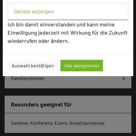
U-Form
60
Parlamentarisch
204
Details anzeigen
Reihenbestuhlung
265
Ich bin damit einverstanden und kann meine
Tagungsräume
27
Einwilligung jederzeit mit Wirkung für die Zukunft
Ausstellungsfläche
600 qm
wiederrufen oder ändern.
Zimmer
191
Doppelzimmer
119
Einzelzimmer
66
Auswahl bestätigen
Alle akzeptieren
Suiten
2
Familienzimmer
4
Besonders geeignet für
Seminar, Konferenz, Event, Kreativprozesse