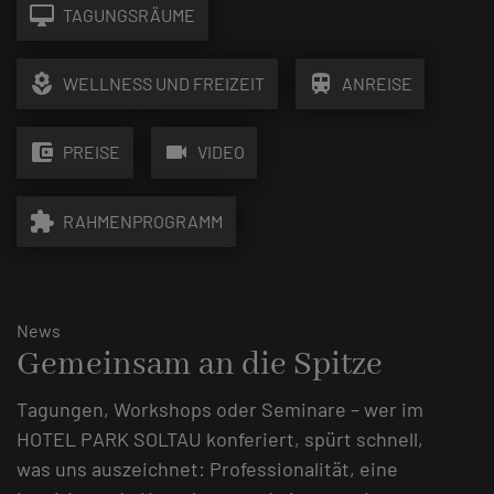
desktop_mac
TAGUNGSRÄUME
local_florist
train
WELLNESS UND FREIZEIT
ANREISE
account_balance_wallet
videocam
PREISE
VIDEO
extension
RAHMENPROGRAMM
News
Gemeinsam an die Spitze
Tagungen, Workshops oder Seminare – wer im
HOTEL PARK SOLTAU konferiert, spürt schnell,
was uns auszeichnet: Professionalität, eine