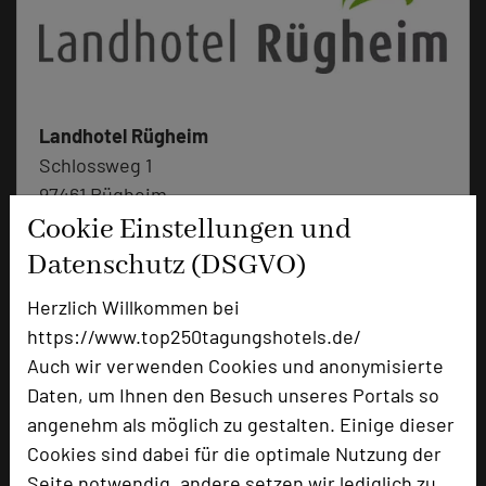
Landhotel Rügheim
Schlossweg 1
97461 Rügheim
Cookie Einstellungen und
+49 9523 50293-0
phone
Datenschutz (DSGVO)
Email
mail
Herzlich Willkommen bei
Homepage
language
https://www.top250tagungshotels.de/
Auch wir verwenden Cookies und anonymisierte
Daten, um Ihnen den Besuch unseres Portals so
add_circle
zur Tagungsanfrage hinzufügen
angenehm als möglich zu gestalten. Einige dieser
Cookies sind dabei für die optimale Nutzung der
Bewertung
Seite notwendig, andere setzen wir lediglich zu