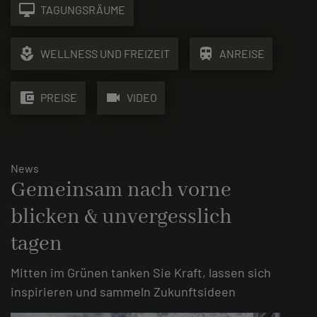
desktop_mac
TAGUNGSRÄUME
local_florist
train
WELLNESS UND FREIZEIT
ANREISE
account_balance_wallet
videocam
PREISE
VIDEO
News
Gemeinsam nach vorne
blicken & unvergesslich
tagen
Mitten im Grünen tanken Sie Kraft, lassen sich
inspirieren und sammeln Zukunftsideen