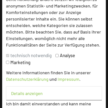
anonymen Statistik- und Marketingzwecken, für
Komforteinstellungen oder zur Anzeige
Tagungsleiter
personlisierter Inhalte ein. Sie können selbst
entscheiden, welche Kategorien sie zulassen
möchten. Bitte beachten Sie, dass auf Basis ihrer
Hotel bewerten
Einstellungen, womöglich nicht mehr alle
Funktionalitäten der Seite zur Verfügung stehen.
Hoteldaten
technisch notwendig
Analyse
Marketing
Max. Tagungskapazität (Personen)
Weitere Informationen finden Sie in unserer
U-Form
32
Datenschutzerklärung
und
Impressum
.
Parlamentarisch
48
Reihenbestuhlung
90
Tagungsräume
6
Details anzeigen
Ausstellungsfläche
300 qm
Ich bin damit einverstanden und kann meine