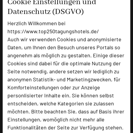
Cookie Einstellungen und
Datenschutz (DSGVO)
Herzlich Willkommen bei
https://www.top250tagungshotels.de/
Auch wir verwenden Cookies und anonymisierte
Daten, um Ihnen den Besuch unseres Portals so
Landhotel Rügheim
angenehm als möglich zu gestalten. Einige dieser
Schlossweg 1
Cookies sind dabei für die optimale Nutzung der
97461 Rügheim
Seite notwendig, andere setzen wir lediglich zu
anonymen Statistik- und Marketingzwecken, für
+49 9523 50293-0
phone
Komforteinstellungen oder zur Anzeige
Email
mail
personlisierter Inhalte ein. Sie können selbst
Homepage
language
entscheiden, welche Kategorien sie zulassen
möchten. Bitte beachten Sie, dass auf Basis ihrer
Einstellungen, womöglich nicht mehr alle
add_circle
zur Tagungsanfrage hinzufügen
Funktionalitäten der Seite zur Verfügung stehen.