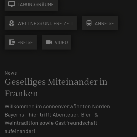
desktop_mac
TAGUNGSRÄUME
local_florist
train
WELLNESS UND FREIZEIT
ANREISE
account_balance_wallet
videocam
PREISE
VIDEO
News
Geselliges Miteinander in
Franken
Willkommen im sonnenverwöhnten Norden
Bayerns - hier trifft Abenteuer, Bier- &
Weintradition sowie Gastfreundschaft
aufeinander!