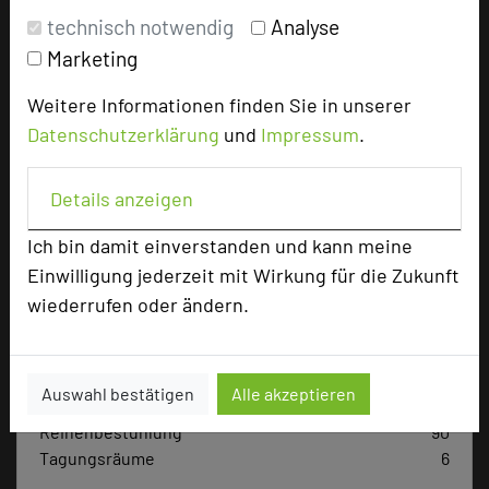
technisch notwendig
Analyse
Bewertung
Marketing
Weitere Informationen finden Sie in unserer
Tagungsleiter
Datenschutzerklärung
und
Impressum
.
Details anzeigen
Hotel bewerten
Ich bin damit einverstanden und kann meine
Einwilligung jederzeit mit Wirkung für die Zukunft
Hoteldaten
wiederrufen oder ändern.
Max. Tagungskapazität (Personen)
U-Form
32
Auswahl bestätigen
Alle akzeptieren
Parlamentarisch
48
Reihenbestuhlung
90
Tagungsräume
6