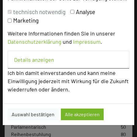
Bewertung
technisch notwendig
Analyse
Marketing
Tagungsplaner
Weitere Informationen finden Sie in unserer
Tagungsleiter
Datenschutzerklärung
und
Impressum
.
Tagungsteilnehmer
Details anzeigen
Hotel bewerten
Ich bin damit einverstanden und kann meine
Einwilligung jederzeit mit Wirkung für die Zukunft
wiederrufen oder ändern.
Hoteldaten
Max. Tagungskapazität (Personen)
Auswahl bestätigen
Alle akzeptieren
U-Form
45
Parlamentarisch
50
Reihenbestuhlung
80