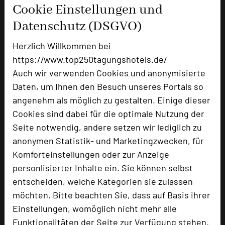
Cookie Einstellungen und
Datenschutz (DSGVO)
Herzlich Willkommen bei
https://www.top250tagungshotels.de/
Auch wir verwenden Cookies und anonymisierte
Ringhotel sKreuz
Daten, um Ihnen den Besuch unseres Portals so
Hauptstraße 26
angenehm als möglich zu gestalten. Einige dieser
89555 Steinheim
Cookies sind dabei für die optimale Nutzung der
Seite notwendig, andere setzen wir lediglich zu
+49 7329 96150
phone
anonymen Statistik- und Marketingzwecken, für
Email
mail
Komforteinstellungen oder zur Anzeige
Homepage
language
personlisierter Inhalte ein. Sie können selbst
entscheiden, welche Kategorien sie zulassen
möchten. Bitte beachten Sie, dass auf Basis ihrer
add_circle
zur Tagungsanfrage hinzufügen
Einstellungen, womöglich nicht mehr alle
Funktionalitäten der Seite zur Verfügung stehen.