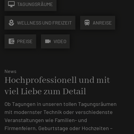
desktop_mac
TAGUNGSRÄUME
local_florist
train
WELLNESS UND FREIZEIT
ANREISE
account_balance_wallet
videocam
PREISE
VIDEO
News
Hochprofessionell und mit
viel Liebe zum Detail
Ob Tagungen in unseren tollen Tagungsräumen
mit modernster Technik oder verschiedenste
Veranstaltungen wie Familien- und
Firmenfeiern, Geburtstage oder Hochzeiten –