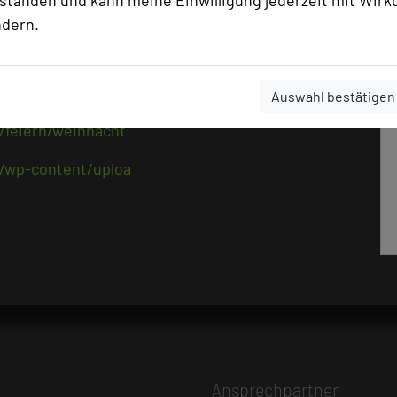
rstanden und kann meine Einwilligung jederzeit mit Wirk
muss.
ndern.
0.12. im Link oder als Flyerdownload.
Auswahl bestätigen
/feiern/weihnacht
/wp-content/uploa
Ansprechpartner