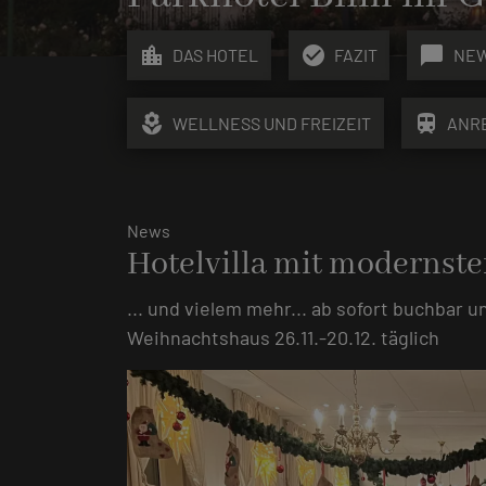
location_city
check_circle
chat_bubble
DAS HOTEL
FAZIT
NE
local_florist
train
WELLNESS UND FREIZEIT
ANR
News
Hotelvilla mit modernste
... und vielem mehr... ab sofort buchbar
Weihnachtshaus 26.11.-20.12. täglich