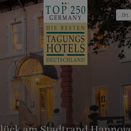
...
Ort
,
Glück am Stadtrand Hannov