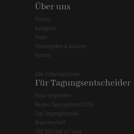
Über uns
Mission
Kategorie
Team
Herausgeber & Autoren
Partner
Alle Informationen
Für Tagungsentscheider
Hotel empfehlen
Bestes Tagungshotel 2026
Top Tagungshotelier
Branchentreff
TOP 250 Hall of Fame