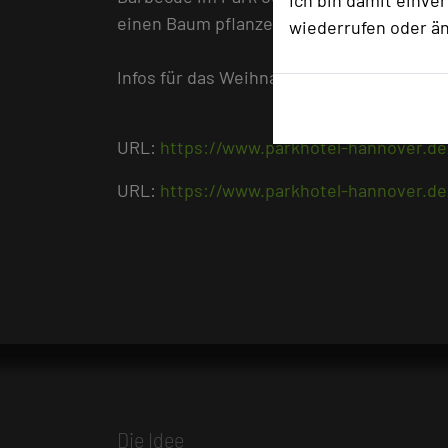
Ich bin damit einve
einen Baum pflanzen - alles kann, nichts 
wiederrufen oder ä
Infos für das Weihnachtshaus vom 26.11.-2
URL:
https://www.parkhotel-hannover.de
URL:
https://www.parkhotel-hannover.de
Die Idee