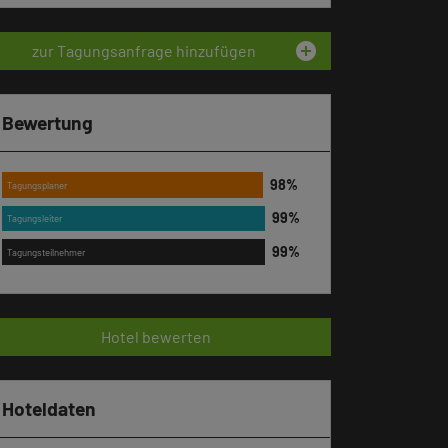
add_circle
zur Tagungsanfrage hinzufügen
Bewertung
Tagungsplaner
Tagungsleiter
Tagungsteilnehmer
Hotel bewerten
Hoteldaten