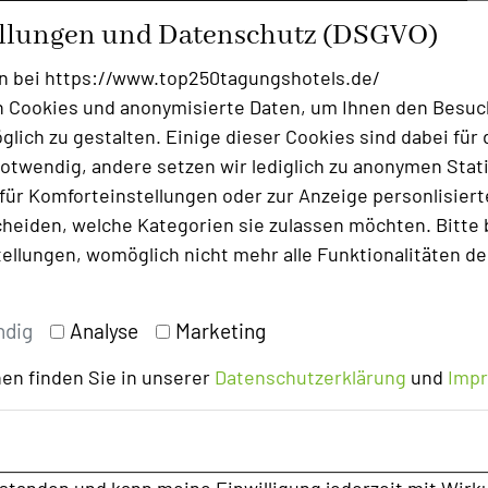
ellungen und Datenschutz (DSGVO)
en Erfolg anzukurbeln? - perfekt
rt das nächste Unternehmesziel zu
n bei https://www.top250tagungshotels.de/
 Cookies und anonymisierte Daten, um Ihnen den Besuc
lich zu gestalten. Einige dieser Cookies sind dabei für 
, natürlich mit perfekter Technik. Kommen
otwendig, andere setzen wir lediglich zu anonymen Stati
stes Meeting mit einem kleinen
ür Komforteinstellungen oder zur Anzeige personlisierter
 Weihnachtsfeier? - dann ist unsere
heiden, welche Kategorien sie zulassen möchten. Bitte 
er gesamten Adventszeit vielleicht das
tellungen, womöglich nicht mehr alle Funktionalitäten de
Glück ist alles möglich. Schöne
ohlfühlzimmer mit kostenfreier Minibar,
ndig
Analyse
Marketing
essen, unkomplizierte All-In
liche Gastgeber, die Sie mit Ihrer
en finden Sie in unserer
Datenschutzerklärung
und
Imp
 und wunderschöner Hotelgarten zum
chmittag oder mal so zwischendurch -
 oder Riesen Jenga, für den Abend
 oder... wollen Sie vielleicht gemeinsam