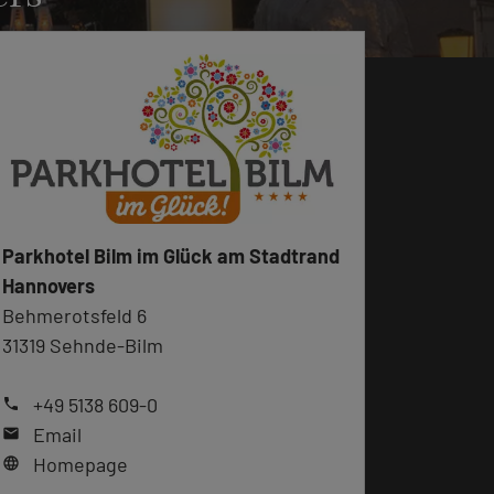
Parkhotel Bilm im Glück am Stadtrand
Hannovers
Behmerotsfeld 6
31319 Sehnde-Bilm
+49 5138 609-0
phone
Email
mail
Homepage
language