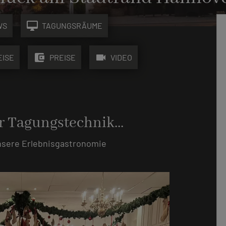
desktop_mac
WS
TAGUNGSRÄUME
account_balance_wallet
videocam
EISE
PREISE
VIDEO
r Tagungstechnik...
 unsere Erlebnisgastronomie