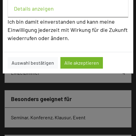
Max. Tagungskapazität (Personen)
Details anzeigen
U-Form
32
Parlamentarisch
48
Ich bin damit einverstanden und kann meine
Reihenbestuhlung
90
Einwilligung jederzeit mit Wirkung für die Zukunft
Tagungsräume
6
wiederrufen oder ändern.
Ausstellungsfläche
300 qm
Zimmer
57
Auswahl bestätigen
Alle akzeptieren
Doppelzimmer
53
Einzelzimmer
4
Besonders geeignet für
Seminar, Konferenz, Klausur, Event