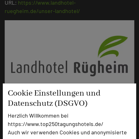
URL:
https://www.landhotel-
ruegheim.de/unser-landhotel/
Cookie Einstellungen und
Landhotel Rügheim
Datenschutz (DSGVO)
Schlossweg 1
97461 Rügheim
Herzlich Willkommen bei
https://www.top250tagungshotels.de/
+49 9523 50293-0
phone
Auch wir verwenden Cookies und anonymisierte
Email
mail