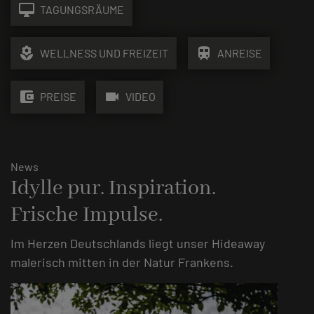
desktop_mac
TAGUNGSRÄUME
local_florist
train
WELLNESS UND FREIZEIT
ANREISE
account_balance_wallet
videocam
PREISE
VIDEO
News
Idylle pur. Inspiration.
Frische Impulse.
Im Herzen Deutschlands liegt unser Hideaway
malerisch mitten in der Natur Frankens.