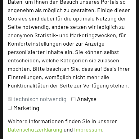
Daten, um Ihnen den Besuch unseres Portals so
Homepage
language
angenehm als möglich zu gestalten. Einige dieser
Cookies sind dabei für die optimale Nutzung der
Seite notwendig, andere setzen wir lediglich zu
add_circle
zur Tagungsanfrage hinzufügen
anonymen Statistik- und Marketingzwecken, für
Komforteinstellungen oder zur Anzeige
Bewertung
personlisierter Inhalte ein. Sie können selbst
entscheiden, welche Kategorien sie zulassen
möchten. Bitte beachten Sie, dass auf Basis ihrer
Tagungsleiter
Einstellungen, womöglich nicht mehr alle
Funktionalitäten der Seite zur Verfügung stehen.
technisch notwendig
Analyse
Hotel bewerten
Marketing
Weitere Informationen finden Sie in unserer
Hoteldaten
Datenschutzerklärung
und
Impressum
.