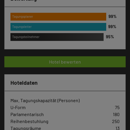
Tagungsplaner
Tagungsleiter
Tagungsteilnehmer
Hotel bewerten
Hoteldaten
Max. Tagungskapazität (Personen)
U-Form
75
Parlamentarisch
180
Reihenbestuhlung
250
Tagungsräume
13