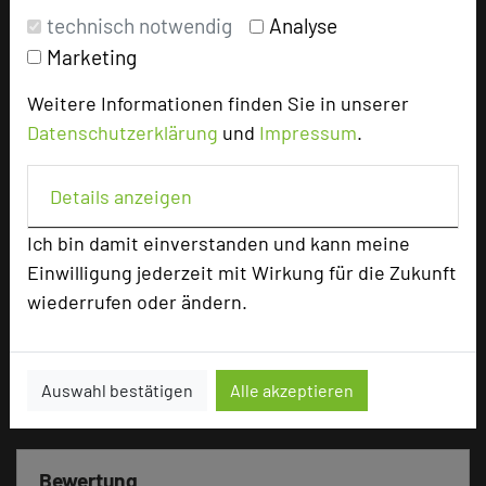
technisch notwendig
Analyse
Marketing
Weitere Informationen finden Sie in unserer
Datenschutzerklärung
und
Impressum
.
ANDERS Hotel Walsrode
Gottlieb-Daimler Straße 11
Details anzeigen
29664 Walsrode
Ich bin damit einverstanden und kann meine
+49 5161 607550
phone
Einwilligung jederzeit mit Wirkung für die Zukunft
Email
mail
wiederrufen oder ändern.
Homepage
language
Auswahl bestätigen
Alle akzeptieren
add_circle
zur Tagungsanfrage hinzufügen
Bewertung