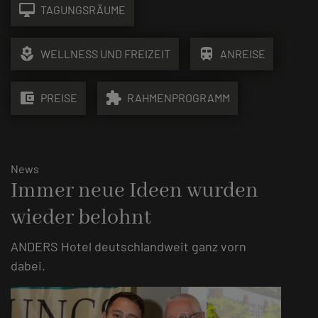
desktop_mac
TAGUNGSRÄUME
local_florist
train
WELLNESS UND FREIZEIT
ANREISE
account_balance_wallet
extension
PREISE
RAHMENPROGRAMM
News
Immer neue Ideen wurden
wieder belohnt
ANDERS Hotel deutschlandweit ganz vorn
dabei.