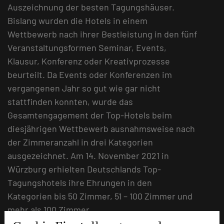
Auszeichnung der besten Tagungshäuser.
Bislang wurden die Hotels in einem
Wettbewerb nach ihrer Bestleistung in den fünf
Veranstaltungsformen Seminar, Events,
Klausur, Konferenz oder Kreativprozesse
beurteilt. Da Events oder Konferenzen im
vergangenen Jahr so gut wie gar nicht
stattfinden konnten, wurde das
Gesamtengagement der Top-Hotels beim
diesjährigen Wettbewerb ausnahmsweise nach
der Zimmeranzahl in drei Kategorien
ausgezeichnet. Am 14. November 2021 in
Würzburg erhielten Deutschlands Top-
Tagungshotels ihre Ehrungen in den
Kategorien bis 50 Zimmer, 51 – 100 Zimmer und
mehr als 100 Zimmer.