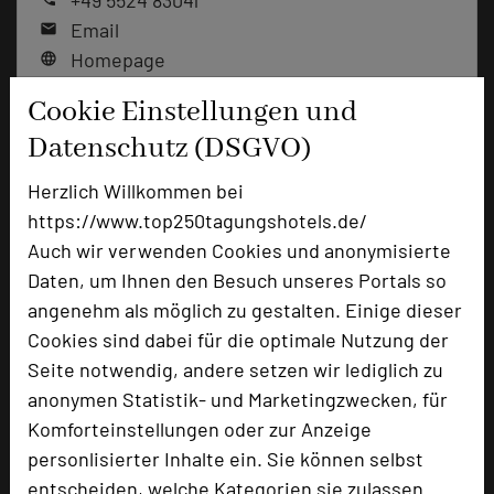
+49 5524 83041
Email
mail
Homepage
language
Cookie Einstellungen und
Datenschutz (DSGVO)
add_circle
zur Tagungsanfrage hinzufügen
Herzlich Willkommen bei
https://www.top250tagungshotels.de/
Bewertung
Auch wir verwenden Cookies und anonymisierte
Daten, um Ihnen den Besuch unseres Portals so
Tagungsplaner
angenehm als möglich zu gestalten. Einige dieser
Tagungsleiter
Cookies sind dabei für die optimale Nutzung der
Seite notwendig, andere setzen wir lediglich zu
Tagungsteilnehmer
anonymen Statistik- und Marketingzwecken, für
Komforteinstellungen oder zur Anzeige
personlisierter Inhalte ein. Sie können selbst
Hotel bewerten
entscheiden, welche Kategorien sie zulassen