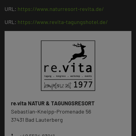
URL:
https://www.naturresort-revita.de/
URL:
https://www.revita-tagungshotel.de/
re.vita NATUR & TAGUNGSRESORT
Sebastian-Kneipp-Promenade 56
37431 Bad Lauterberg
phone