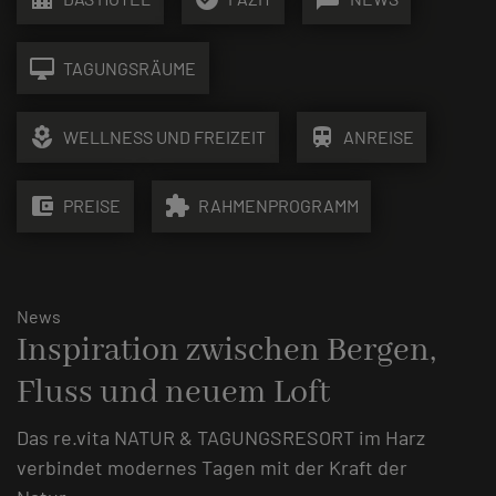
desktop_mac
TAGUNGSRÄUME
local_florist
train
WELLNESS UND FREIZEIT
ANREISE
account_balance_wallet
extension
PREISE
RAHMENPROGRAMM
News
Inspiration zwischen Bergen,
Fluss und neuem Loft
Das re.vita NATUR & TAGUNGSRESORT im Harz
verbindet modernes Tagen mit der Kraft der