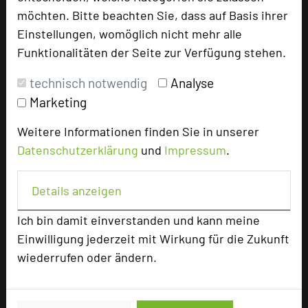
möchten. Bitte beachten Sie, dass auf Basis ihrer
Hoteldaten
Einstellungen, womöglich nicht mehr alle
Funktionalitäten der Seite zur Verfügung stehen.
Max. Tagungskapazität (Personen)
technisch notwendig
Analyse
U-Form
100
Marketing
Parlamentarisch
350
Reihenbestuhlung
450
Weitere Informationen finden Sie in unserer
Tagungsräume
21
Datenschutzerklärung
und
Impressum
.
Zimmer
260
Doppelzimmer
248
Details anzeigen
Suiten
12
Ich bin damit einverstanden und kann meine
Einwilligung jederzeit mit Wirkung für die Zukunft
wiederrufen oder ändern.
Besonders geeignet für
Seminar, Konferenz, Klausur