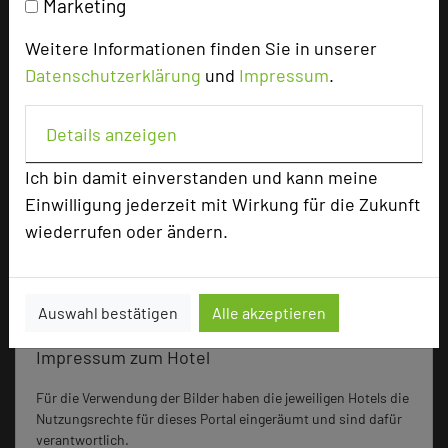
Marketing
Einzelzimmer
21
Weitere Informationen finden Sie in unserer
Datenschutzerklärung
und
Impressum
.
Besonders geeignet für
Details anzeigen
Seminar, Klausur, Event
Ich bin damit einverstanden und kann meine
Einwilligung jederzeit mit Wirkung für die Zukunft
wiederrufen oder ändern.
2299 Seiten dieses Hotels wurden in den
vergangenen 30 Tagen auf diesem Portal aufgerufen.
Auswahl bestätigen
Alle akzeptieren
Impressum zum Hotel
Für die Verwendung der Bilder haben die jeweiligen Hotels die
Nutzungsrechte für dieses Portal eingeräumt und sind dafür
verantwortlich.