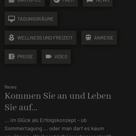
desktop_mac
TAGUNGSRÄUME
local_florist
train
WELLNESS UND FREIZEIT
ANREISE
account_balance_wallet
videocam
PREISE
VIDEO
News
Kommen Sie an und Leben
Sie auf...
... im Glück als Erfolgskonzept - ob
Sommertagung ... oder man darf es kaum