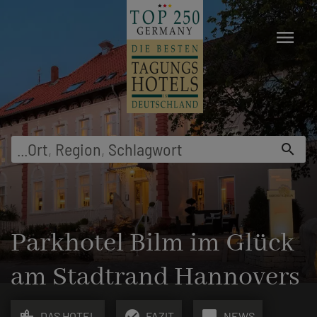
menu
...
Ort
,
Region
,
Schlagwort
search
Parkhotel Bilm im Glück
am Stadtrand Hannovers
location_city
check_circle
chat_bubble
DAS HOTEL
FAZIT
NEWS