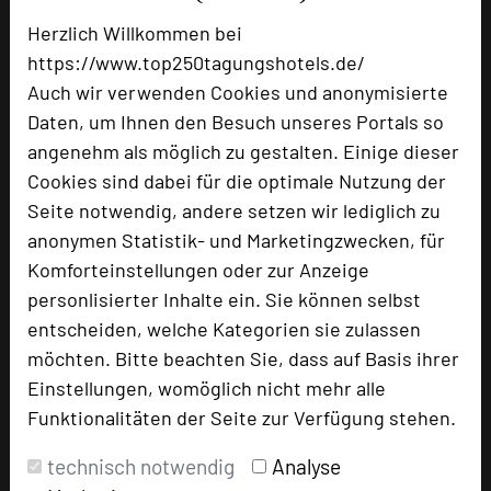
Tagungsteilnehmer
Herzlich Willkommen bei
https://www.top250tagungshotels.de/
Auch wir verwenden Cookies und anonymisierte
Hotel bewerten
Daten, um Ihnen den Besuch unseres Portals so
angenehm als möglich zu gestalten. Einige dieser
Cookies sind dabei für die optimale Nutzung der
Hoteldaten
Seite notwendig, andere setzen wir lediglich zu
anonymen Statistik- und Marketingzwecken, für
Max. Tagungskapazität (Personen)
Komforteinstellungen oder zur Anzeige
U-Form
35
personlisierter Inhalte ein. Sie können selbst
Parlamentarisch
48
entscheiden, welche Kategorien sie zulassen
Reihenbestuhlung
80
Tagungsräume
3
möchten. Bitte beachten Sie, dass auf Basis ihrer
Einstellungen, womöglich nicht mehr alle
Ausstellungsfläche
200 qm
Funktionalitäten der Seite zur Verfügung stehen.
Zimmer
45
technisch notwendig
Analyse
Doppelzimmer
24