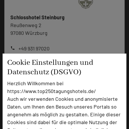
Schlosshotel Steinburg
Reußenweg 2
97080 Würzburg
+49 931 97020
phone
Email
mail
Cookie Einstellungen und
Homepage
language
Datenschutz (DSGVO)
Herzlich Willkommen bei
add_circle
zur Tagungsanfrage hinzufügen
https://www.top250tagungshotels.de/
Auch wir verwenden Cookies und anonymisierte
Daten, um Ihnen den Besuch unseres Portals so
Bewertung
angenehm als möglich zu gestalten. Einige dieser
Cookies sind dabei für die optimale Nutzung der
Tagungsplaner