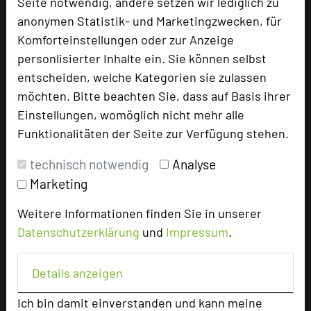
Seite notwendig, andere setzen wir lediglich zu
Tagungsleiter
anonymen Statistik- und Marketingzwecken, für
Komforteinstellungen oder zur Anzeige
Tagungsteilnehmer
personlisierter Inhalte ein. Sie können selbst
entscheiden, welche Kategorien sie zulassen
möchten. Bitte beachten Sie, dass auf Basis ihrer
Hotel bewerten
Einstellungen, womöglich nicht mehr alle
Funktionalitäten der Seite zur Verfügung stehen.
Hoteldaten
technisch notwendig
Analyse
Marketing
Max. Tagungskapazität (Personen)
U-Form
47
Weitere Informationen finden Sie in unserer
Parlamentarisch
100
Datenschutzerklärung
und
Impressum
.
Reihenbestuhlung
160
Tagungsräume
6
Details anzeigen
Ausstellungsfläche
120 qm
Ich bin damit einverstanden und kann meine