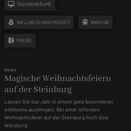
desktop_mac
TAGUNGSRÄUME
local_florist
train
WELLNESS UND FREIZEIT
ANREISE
account_balance_wallet
PREISE
News
Magische Weihnachtsfeiern
auf der Steinburg
Lassen Sie das Jahr in einem ganz besonderen
Ambiente ausklingen: Bei einer stilvollen
Weihnachtsfeier auf der Steinburg hoch über
Würzburg.