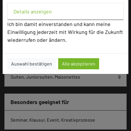
Max. Tagungskapazität (Personen)
Details anzeigen
U-Form
28
Parlamentarisch
36
Ich bin damit einverstanden und kann meine
Reihenbestuhlung
54
Einwilligung jederzeit mit Wirkung für die Zukunft
Tagungsräume
5
wiederrufen oder ändern.
Ausstellungsfläche
68 qm
Zimmer
50
Doppelzimmer
36
Auswahl bestätigen
Alle akzeptieren
Einzelzimmer
5
Suiten, Juniorsuiten, Maisonettes
9
Besonders geeignet für
Seminar, Klausur, Event, Kreativprozesse