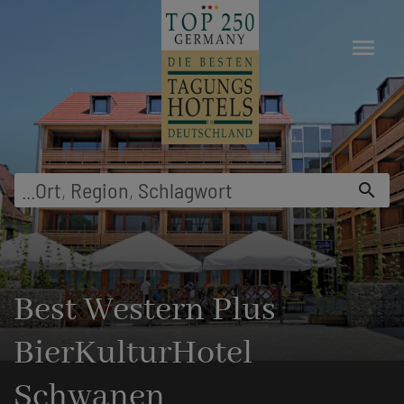
menu
...
Ort
,
Region
,
Schlagwort
search
Best Western Plus
BierKulturHotel
Schwanen