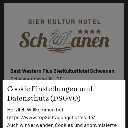
Best Western Plus BierKulturHotel Schwanen
Schwanengasse 18 - 20
89584 Ehingen
Cookie Einstellungen und
Datenschutz (DSGVO)
+49 7391 77085-0
phone
Herzlich Willkommen bei
Email
mail
https://www.top250tagungshotels.de/
Homepage
language
Auch wir verwenden Cookies und anonymisierte