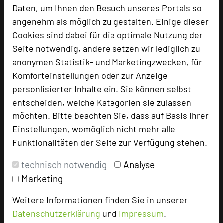
Daten, um Ihnen den Besuch unseres Portals so
add_circle
zur Tagungsanfrage hinzufügen
angenehm als möglich zu gestalten. Einige dieser
Cookies sind dabei für die optimale Nutzung der
Seite notwendig, andere setzen wir lediglich zu
Bewertung
anonymen Statistik- und Marketingzwecken, für
Komforteinstellungen oder zur Anzeige
personlisierter Inhalte ein. Sie können selbst
Tagungsplaner
entscheiden, welche Kategorien sie zulassen
Tagungsleiter
möchten. Bitte beachten Sie, dass auf Basis ihrer
Tagungsteilnehmer
Einstellungen, womöglich nicht mehr alle
Funktionalitäten der Seite zur Verfügung stehen.
technisch notwendig
Analyse
Hotel bewerten
Marketing
Hoteldaten
Weitere Informationen finden Sie in unserer
Datenschutzerklärung
und
Impressum
.