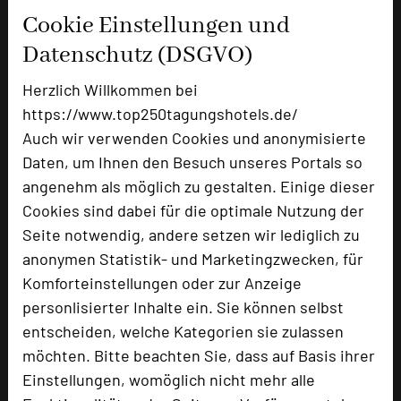
Cookie Einstellungen und
Ausstellungsfläche
350 qm
Datenschutz (DSGVO)
Zimmer
59
Doppelzimmer
39
Herzlich Willkommen bei
Einzelzimmer
18
https://www.top250tagungshotels.de/
Juniorsuiten
2
Auch wir verwenden Cookies und anonymisierte
Daten, um Ihnen den Besuch unseres Portals so
angenehm als möglich zu gestalten. Einige dieser
Besonders geeignet für
Cookies sind dabei für die optimale Nutzung der
Seite notwendig, andere setzen wir lediglich zu
anonymen Statistik- und Marketingzwecken, für
Seminar, Klausur, Event, Kreativprozesse
Komforteinstellungen oder zur Anzeige
personlisierter Inhalte ein. Sie können selbst
entscheiden, welche Kategorien sie zulassen
1516 Seiten dieses Hotels wurden in den vergangenen
möchten. Bitte beachten Sie, dass auf Basis ihrer
30 Tagen auf diesem Portal aufgerufen.
Einstellungen, womöglich nicht mehr alle