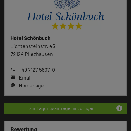
Hotel Schönbuch
Lichtensteinstr. 45
72124 Pliezhausen
+49 7127 5607-0
phone
Email
mail
Homepage
language
add_circle
zur Tagungsanfrage hinzufügen
Bewertung