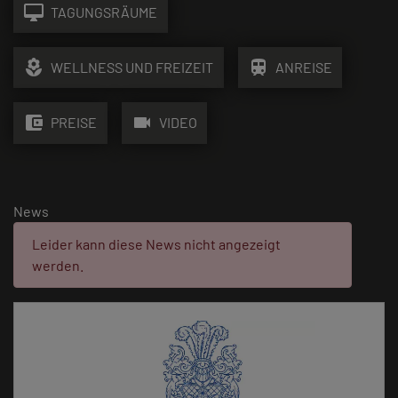
desktop_mac
TAGUNGSRÄUME
local_florist
train
WELLNESS UND FREIZEIT
ANREISE
account_balance_wallet
videocam
PREISE
VIDEO
News
Fehler:
Leider kann diese News nicht angezeigt
werden.