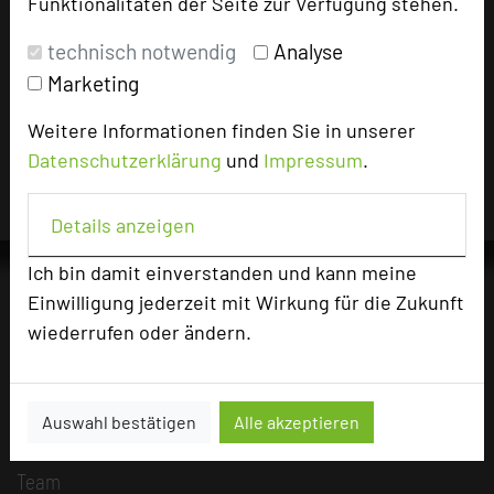
Funktionalitäten der Seite zur Verfügung stehen.
technisch notwendig
Analyse
Impressum zum Hotel
Marketing
Für die Verwendung der Bilder haben die jeweiligen Hotels die
Nutzungsrechte für dieses Portal eingeräumt und sind dafür
Weitere Informationen finden Sie in unserer
verantwortlich.
Datenschutzerklärung
und
Impressum
.
Details anzeigen
Ich bin damit einverstanden und kann meine
Einwilligung jederzeit mit Wirkung für die Zukunft
wiederrufen oder ändern.
Die Idee
Über uns
Mission
Auswahl bestätigen
Alle akzeptieren
Kategorie
Team