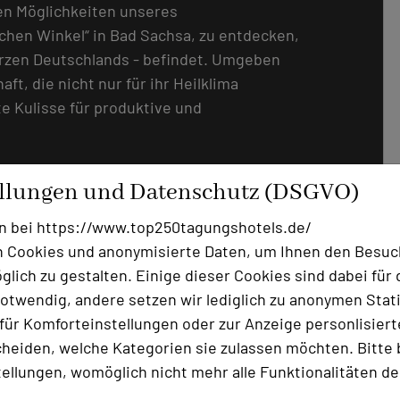
igen Möglichkeiten unseres
chen Winkel“ in Bad Sachsa, zu entdecken,
erzen Deutschlands - befindet. Umgeben
t, die nicht nur für ihr Heilklima
te Kulisse für produktive und
tdoorbereiche:
ellungen und Datenschutz (DSGVO)
m Licht durchflutet und schaffen eine
n bei https://www.top250tagungshotels.de/
 fördert. Für ein noch intensiveres
 Cookies und anonymisierte Daten, um Ihnen den Besuc
chkeit, Ihre Gruppenarbeiten nach draußen
lich zu gestalten. Einige dieser Cookies sind dabei für 
ft und die inspirierende Umgebung, die
otwendig, andere setzen wir lediglich zu anonymen Stati
esonderen Erlebnis machen.
ür Komforteinstellungen oder zur Anzeige personlisierter
heiden, welche Kategorien sie zulassen möchten. Bitte 
nstaltungen:
tellungen, womöglich nicht mehr alle Funktionalitäten de
en maßgeschneiderte Lösungen für die
iel ist es, dass Sie nicht nur zufrieden