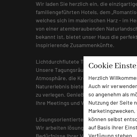
Wir laden Sie herzlich ein, die einzigart
familiengeführten Hotels, dem „Romantis
welches sich im malerischen Harz - im H
von einer atemberaubenden Naturlandschaf
bekannt ist, bietet unser Haus die perfek
inspirierende Zusammenkünfte.
Lichtdurchflutete Tagungsräume und Ou
Cookie Einst
Unsere Tagungsräume sind von natürliche
Herzlich Willkomme
Atmosphäre, die Kreativität und Effizienz
Auch wir verwenden
Naturerlebnis bieten wir Ihnen die Mögli
so angenehm als mög
zu verlegen. Genießen Sie die frische Lu
Nutzung der Seite n
Ihre Meetings und Workshops zu einem b
Marketingzwecken, f
können selbst entsc
Lösungsorientierte Ansätze für Ihre Vera
auf Basis ihrer Eins
Wir arbeiten lösungsorientiert und biet
Verfügung stehen.
Bedürfnisse Ihrer Veranstaltungen. Unser Z