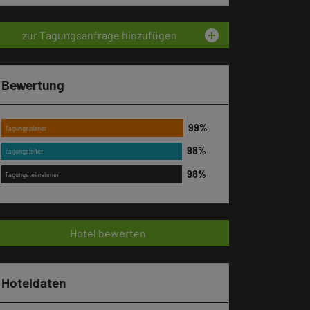
add_circle
zur Tagungsanfrage hinzufügen
Bewertung
Tagungsplaner
Tagungsleiter
Tagungsteilnehmer
Hotel bewerten
Hoteldaten