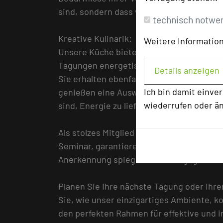
sind, sondern dass wir gemeinsam die be
technisch notwe
Kreative Kulinarik:
Weitere Information
Unsere Küche bietet gesunde und schmac
Tagungen energetisch zu unterstützen un
Details anzeigen
Sie erhalten ebenfalls speziell gestaltet
Ich bin damit einve
genießen eine Auswahl an Snacks und Erfr
wiederrufen oder ä
sind, Energie zu liefern und die Geister z
Als stolzes Mitglied der TOP 250 Tagungs
Seminar, garantieren wir höchste Standa
Anerkennung spiegelt unser Engagement fü
Planen Sie Ihre nächste Tagung oder Ihr
Sie, wie unser einzigartiges Ambiente, k
den perfekten Rahmen für effektive und in