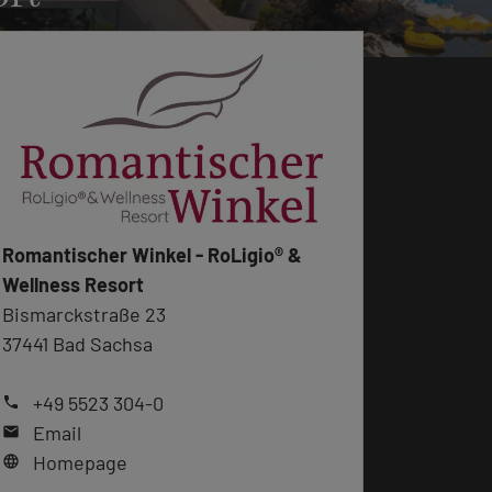
Romantischer Winkel - RoLigio® &
Wellness Resort
Bismarckstraße 23
37441 Bad Sachsa
+49 5523 304-0
phone
Email
mail
Homepage
language