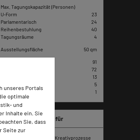
Max. Tagungskapazität (Personen)
U-Form
23
Parlamentarisch
24
Reihenbestuhlung
40
Tagungsräume
4
Ausstellungsfläche
50 qm
Zimmer
91
Doppelzimmer
72
Einzelzimmer
13
Suiten
5
h unseres Portals
Loft
1
die optimale
stik- und
 Inhalte ein. Sie
Besonders geeignet für
beachten Sie, dass
r Seite zur
Seminar, Klausur, Event, Kreativprozesse