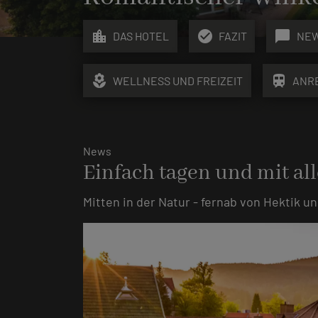
location_city
check_circle
chat_bubble
DAS HOTEL
FAZIT
NE
local_florist
train
WELLNESS UND FREIZEIT
ANR
News
Einfach tagen und mit al
Mitten in der Natur - fernab von Hektik u