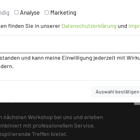
stmöglichen Ergebnisse erzielen.
ndig
Analyse
Marketing
en finden Sie in unserer
Datenschutzerklärung
und
Imp
khafte Gerichte, um Sie während Ihrer
d auch, um Ihr Wohlbefinden zu fördern.
e kulinarische Tagungspausen und
rstanden und kann meine Einwilligung jederzeit mit Wirk
ischungen, die speziell dafür konzipiert
ndern.
u beleben.
hotels, vertreten im Bereich Klausur und
rds in Service und Ausstattung. Diese
Auswahl bestätigen
r Qualität und Ihre Zufriedenheit wider.
en nächsten Workshop bei uns und erleben
ombiniert mit professionellem Service,
spirierende Treffen bietet.