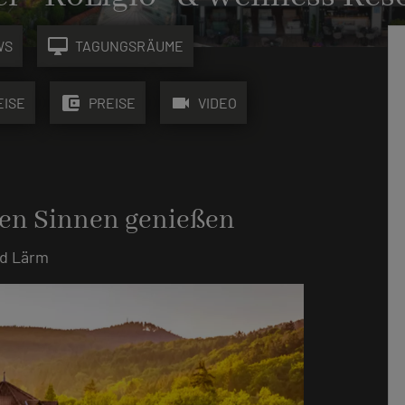
desktop_mac
WS
TAGUNGSRÄUME
account_balance_wallet
videocam
EISE
PREISE
VIDEO
len Sinnen genießen
nd Lärm