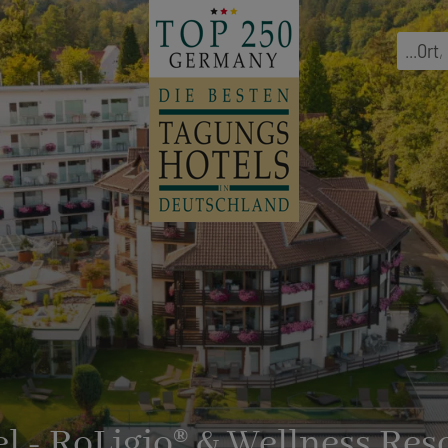
...
Ort
,
 - RoLigio® & Wellness Res