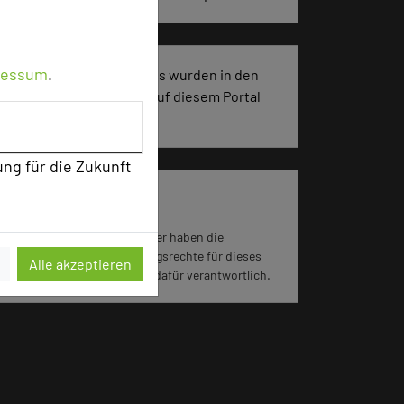
ressum
.
2279 Seiten dieses Hotels wurden in den
vergangenen 30 Tagen auf diesem Portal
aufgerufen.
ung für die Zukunft
Impressum zum Hotel
Für die Verwendung der Bilder haben die
jeweiligen Hotels die Nutzungsrechte für dieses
Alle akzeptieren
Portal eingeräumt und sind dafür verantwortlich.