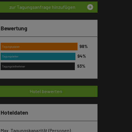
add_circle
zur Tagungsanfrage hinzufügen
Bewertung
Tagungsplaner
Tagungsleiter
Tagungsteilnehmer
Hotel bewerten
Hoteldaten
Max. Tagungskapazität (Personen)