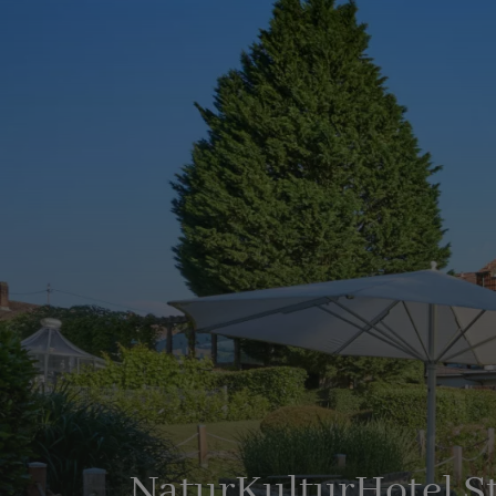
NaturKulturHotel S