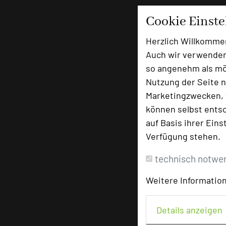
Cookie Einst
Herzlich Willkomme
Auch wir verwenden
so angenehm als mög
Nutzung der Seite n
Marketingzwecken, f
können selbst entsc
auf Basis ihrer Eins
Verfügung stehen.
technisch notwe
Weitere Information
Details anzeigen