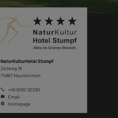
NaturKulturHotel Stumpf
Zeilweg 16
74867 Neunkirchen
+49 6262 92290
phone
Email
mail
Homepage
language