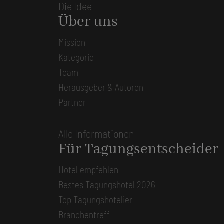
Die Idee
Über uns
Mission
Kategorie
Team
Herausgeber & Autoren
Partner
Alle Informationen
Für Tagungsentscheider
Hotel empfehlen
Bestes Tagungshotel 2026
Top Tagungshotelier
Branchentreff