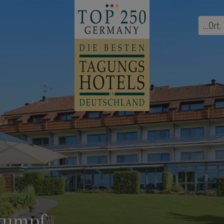
...
Ort
,
tumpf