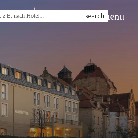
menu
search
 z.B. nach
Hotel
...