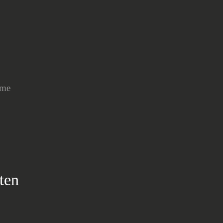
hme
ten