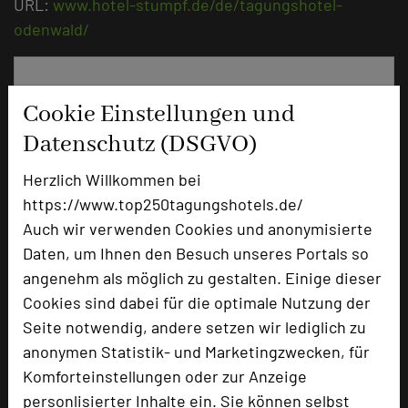
URL:
www.hotel-stumpf.de/de/tagungshotel-
odenwald/
Cookie Einstellungen und
Datenschutz (DSGVO)
Herzlich Willkommen bei
https://www.top250tagungshotels.de/
Auch wir verwenden Cookies und anonymisierte
Daten, um Ihnen den Besuch unseres Portals so
NaturKulturHotel Stumpf
angenehm als möglich zu gestalten. Einige dieser
Zeilweg 16
Cookies sind dabei für die optimale Nutzung der
74867 Neunkirchen
Seite notwendig, andere setzen wir lediglich zu
anonymen Statistik- und Marketingzwecken, für
+49 6262 92290
phone
Komforteinstellungen oder zur Anzeige
Email
mail
personlisierter Inhalte ein. Sie können selbst