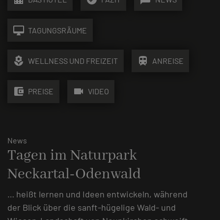
desktop_mac
TAGUNGSRÄUME
local_florist
train
WELLNESS UND FREIZEIT
ANREISE
account_balance_wallet
videocam
PREISE
VIDEO
News
Tagen im Naturpark
Neckartal-Odenwald
… heißt lernen und Ideen entwickeln, während
der Blick über die sanft-hügelige Wald- und