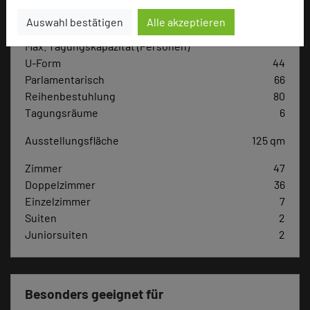
Hoteldaten
Auswahl bestätigen
Alle akzeptieren
Max. Tagungskapazität (Personen)
U-Form
44
Parlamentarisch
66
Reihenbestuhlung
80
Tagungsräume
6
Ausstellungsfläche
125 qm
Zimmer
47
Doppelzimmer
36
Einzelzimmer
7
Suiten
2
Juniorsuiten
2
Besonders geeignet für