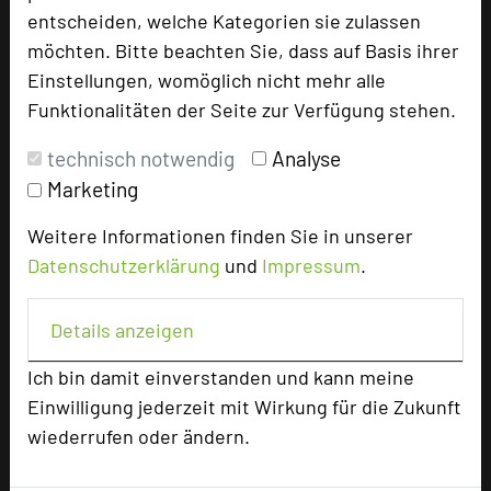
Homepage
language
entscheiden, welche Kategorien sie zulassen
möchten. Bitte beachten Sie, dass auf Basis ihrer
Einstellungen, womöglich nicht mehr alle
add_circle
zur Tagungsanfrage hinzufügen
Funktionalitäten der Seite zur Verfügung stehen.
technisch notwendig
Analyse
Bewertung
Marketing
Weitere Informationen finden Sie in unserer
Tagungsplaner
Datenschutzerklärung
und
Impressum
.
Tagungsleiter
Tagungsteilnehmer
Details anzeigen
Ich bin damit einverstanden und kann meine
Einwilligung jederzeit mit Wirkung für die Zukunft
Hotel bewerten
wiederrufen oder ändern.