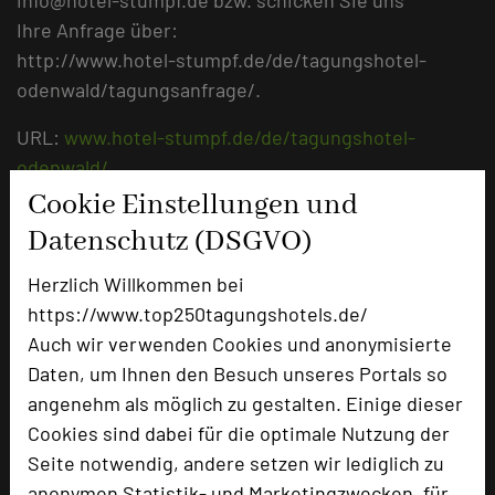
Ihre Anfrage über:
http://www.hotel-stumpf.de/de/tagungshotel-
odenwald/tagungsanfrage/.
URL:
www.hotel-stumpf.de/de/tagungshotel-
odenwald/
Cookie Einstellungen und
Datenschutz (DSGVO)
Herzlich Willkommen bei
https://www.top250tagungshotels.de/
Auch wir verwenden Cookies und anonymisierte
Daten, um Ihnen den Besuch unseres Portals so
angenehm als möglich zu gestalten. Einige dieser
Cookies sind dabei für die optimale Nutzung der
Seite notwendig, andere setzen wir lediglich zu
NaturKulturHotel Stumpf
anonymen Statistik- und Marketingzwecken, für
Zeilweg 16