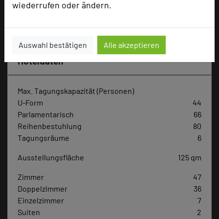
wiederrufen oder ändern.
Hotel bewerten
Auswahl bestätigen
Alle akzeptieren
Hoteldaten
Max. Tagungskapazität (Personen)
U-Form
44
Parlamentarisch
66
Reihenbestuhlung
80
Tagungsräume
6
Ausstellungsfläche
125 qm
Zimmer
47
Doppelzimmer
36
Einzelzimmer
7
Suiten
2