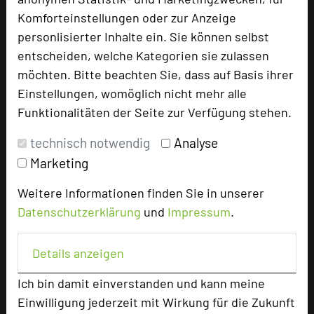
Komforteinstellungen oder zur Anzeige
74867 Neunkirchen
personlisierter Inhalte ein. Sie können selbst
entscheiden, welche Kategorien sie zulassen
+49 6262 92290
phone
möchten. Bitte beachten Sie, dass auf Basis ihrer
Email
mail
Einstellungen, womöglich nicht mehr alle
Homepage
language
Funktionalitäten der Seite zur Verfügung stehen.
technisch notwendig
Analyse
add_circle
zur Tagungsanfrage hinzufügen
Marketing
Weitere Informationen finden Sie in unserer
Bewertung
Datenschutzerklärung
und
Impressum
.
Tagungsplaner
Details anzeigen
Tagungsleiter
Ich bin damit einverstanden und kann meine
Tagungsteilnehmer
Einwilligung jederzeit mit Wirkung für die Zukunft