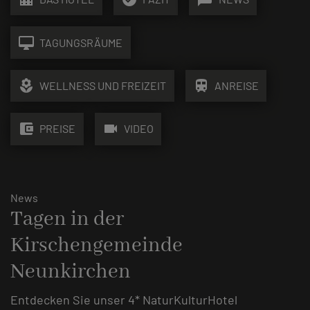
desktop_mac
TAGUNGSRÄUME
local_florist
train
WELLNESS UND FREIZEIT
ANREISE
account_balance_wallet
videocam
PREISE
VIDEO
News
Tagen in der
Kirschengemeinde
Neunkirchen
Entdecken Sie unser 4* NaturKulturHotel