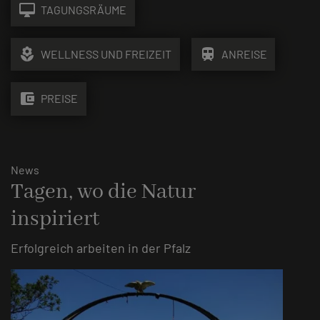
desktop_mac
TAGUNGSRÄUME
local_florist
train
WELLNESS UND FREIZEIT
ANREISE
account_balance_wallet
PREISE
News
Tagen, wo die Natur
inspiriert
Erfolgreich arbeiten in der Pfalz