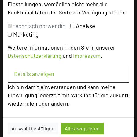
Einstellungen, womöglich nicht mehr alle
add_circle
zur Tagungsanfrage hinzufügen
Funktionalitäten der Seite zur Verfügung stehen.
technisch notwendig
Analyse
Bewertung
Marketing
Weitere Informationen finden Sie in unserer
Tagungsplaner
Datenschutzerklärung
und
Impressum
.
Tagungsleiter
Tagungsteilnehmer
Details anzeigen
Ich bin damit einverstanden und kann meine
Hotel bewerten
Einwilligung jederzeit mit Wirkung für die Zukunft
wiederrufen oder ändern.
Hoteldaten
Auswahl bestätigen
Alle akzeptieren
Max. Tagungskapazität (Personen)