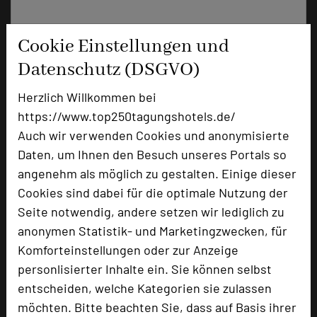
Cookie Einstellungen und
Datenschutz (DSGVO)
Herzlich Willkommen bei
https://www.top250tagungshotels.de/
Auch wir verwenden Cookies und anonymisierte
Daten, um Ihnen den Besuch unseres Portals so
Parkhotel Schillerhain
angenehm als möglich zu gestalten. Einige dieser
Schillerhain 1
Cookies sind dabei für die optimale Nutzung der
67292 Kirchheimbolanden
Seite notwendig, andere setzen wir lediglich zu
anonymen Statistik- und Marketingzwecken, für
+49 6352 712-0
phone
Komforteinstellungen oder zur Anzeige
Email
mail
personlisierter Inhalte ein. Sie können selbst
Homepage
language
entscheiden, welche Kategorien sie zulassen
möchten. Bitte beachten Sie, dass auf Basis ihrer