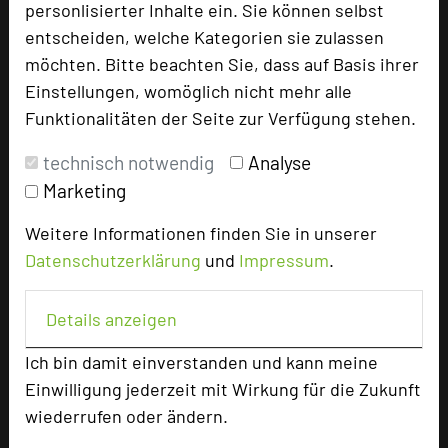
personlisierter Inhalte ein. Sie können selbst
entscheiden, welche Kategorien sie zulassen
+49 6352 712-0
phone
möchten. Bitte beachten Sie, dass auf Basis ihrer
Email
mail
Einstellungen, womöglich nicht mehr alle
Homepage
language
Funktionalitäten der Seite zur Verfügung stehen.
technisch notwendig
Analyse
add_circle
zur Tagungsanfrage hinzufügen
Marketing
Weitere Informationen finden Sie in unserer
Bewertung
Datenschutzerklärung
und
Impressum
.
Tagungsplaner
Details anzeigen
Tagungsleiter
Ich bin damit einverstanden und kann meine
Tagungsteilnehmer
Einwilligung jederzeit mit Wirkung für die Zukunft
wiederrufen oder ändern.