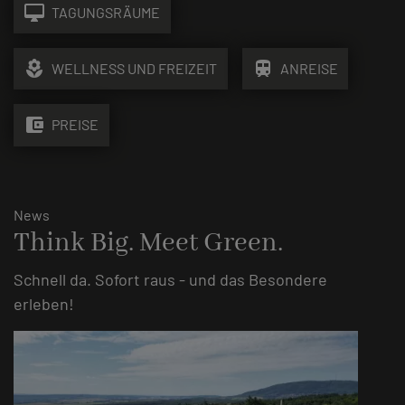
desktop_mac
TAGUNGSRÄUME
local_florist
train
WELLNESS UND FREIZEIT
ANREISE
account_balance_wallet
PREISE
News
Think Big. Meet Green.
Schnell da. Sofort raus - und das Besondere
erleben!