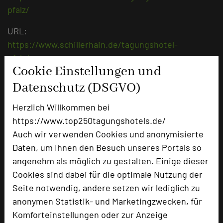
pfalz/
URL:
https://www.schillerhain.de/tagungshotel-
pfalz/tag
Cookie Einstellungen und
Datenschutz (DSGVO)
Herzlich Willkommen bei
https://www.top250tagungshotels.de/
Auch wir verwenden Cookies und anonymisierte
Daten, um Ihnen den Besuch unseres Portals so
angenehm als möglich zu gestalten. Einige dieser
Cookies sind dabei für die optimale Nutzung der
Seite notwendig, andere setzen wir lediglich zu
Parkhotel Schillerhain
anonymen Statistik- und Marketingzwecken, für
Schillerhain 1
Komforteinstellungen oder zur Anzeige
67292 Kirchheimbolanden