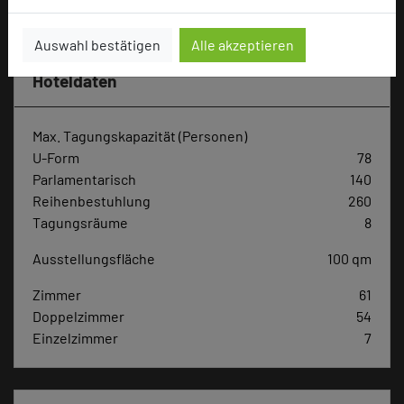
Hotel bewerten
Auswahl bestätigen
Alle akzeptieren
Hoteldaten
Max. Tagungskapazität (Personen)
U-Form
78
Parlamentarisch
140
Reihenbestuhlung
260
Tagungsräume
8
Ausstellungsfläche
100 qm
Zimmer
61
Doppelzimmer
54
Einzelzimmer
7