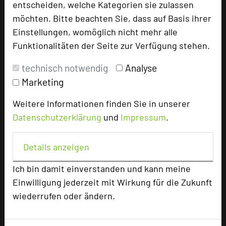
entscheiden, welche Kategorien sie zulassen
Hoteldaten
möchten. Bitte beachten Sie, dass auf Basis ihrer
Einstellungen, womöglich nicht mehr alle
Funktionalitäten der Seite zur Verfügung stehen.
Max. Tagungskapazität (Personen)
U-Form
78
technisch notwendig
Analyse
Parlamentarisch
140
Marketing
Reihenbestuhlung
260
Tagungsräume
8
Weitere Informationen finden Sie in unserer
Datenschutzerklärung
und
Impressum
.
Ausstellungsfläche
100 qm
Zimmer
61
Details anzeigen
Doppelzimmer
54
Einzelzimmer
7
Ich bin damit einverstanden und kann meine
Einwilligung jederzeit mit Wirkung für die Zukunft
wiederrufen oder ändern.
Besonders geeignet für