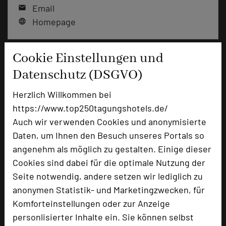
Email
mail
Homepage
language
Cookie Einstellungen und
add_circle
zur Tagungsanfrage hinzufügen
Datenschutz (DSGVO)
Herzlich Willkommen bei
Bewertung
https://www.top250tagungshotels.de/
Auch wir verwenden Cookies und anonymisierte
Tagungsplaner
Daten, um Ihnen den Besuch unseres Portals so
Tagungsleiter
angenehm als möglich zu gestalten. Einige dieser
Cookies sind dabei für die optimale Nutzung der
Tagungsteilnehmer
Seite notwendig, andere setzen wir lediglich zu
anonymen Statistik- und Marketingzwecken, für
Komforteinstellungen oder zur Anzeige
Hotel bewerten
personlisierter Inhalte ein. Sie können selbst