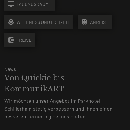
desktop_mac
TAGUNGSRÄUME
local_florist
train
WELLNESS UND FREIZEIT
ANREISE
account_balance_wallet
PREISE
News
Von Quickie bis
KommunikART
Wir möchten unser Angebot im Parkhotel
Schillerhain stetig verbessern und Ihnen einen
besseren Lernerfolg bei uns bieten.