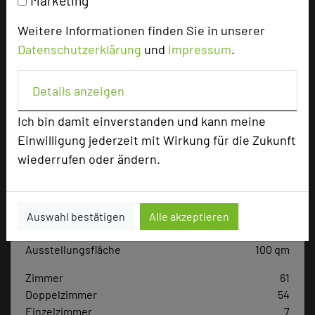
Marketing
Weitere Informationen finden Sie in unserer
Datenschutzerklärung
und
Impressum
.
Hotel bewerten
Details anzeigen
Hoteldaten
Ich bin damit einverstanden und kann meine
Einwilligung jederzeit mit Wirkung für die Zukunft
Max. Tagungskapazität (Personen)
wiederrufen oder ändern.
U-Form
78
Parlamentarisch
140
Reihenbestuhlung
260
Auswahl bestätigen
Alle akzeptieren
Tagungsräume
8
Ausstellungsfläche
100 qm
Zimmer
61
Doppelzimmer
54
Einzelzimmer
7