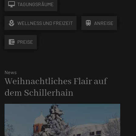
desktop_mac
TAGUNGSRÄUME
local_florist
train
WELLNESS UND FREIZEIT
ANREISE
account_balance_wallet
PREISE
News
Weihnachtliches Flair auf
dem Schillerhain