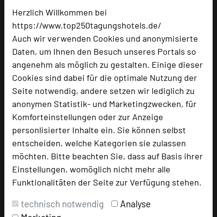
Parkhotel Schillerhain
Herzlich Willkommen bei
Schillerhain 1
https://www.top250tagungshotels.de/
67292 Kirchheimbolanden
Auch wir verwenden Cookies und anonymisierte
Daten, um Ihnen den Besuch unseres Portals so
+49 6352 712-0
phone
angenehm als möglich zu gestalten. Einige dieser
Email
mail
Cookies sind dabei für die optimale Nutzung der
Homepage
language
Seite notwendig, andere setzen wir lediglich zu
anonymen Statistik- und Marketingzwecken, für
Komforteinstellungen oder zur Anzeige
add_circle
zur Tagungsanfrage hinzufügen
personlisierter Inhalte ein. Sie können selbst
entscheiden, welche Kategorien sie zulassen
Bewertung
möchten. Bitte beachten Sie, dass auf Basis ihrer
Einstellungen, womöglich nicht mehr alle
Funktionalitäten der Seite zur Verfügung stehen.
Tagungsplaner
Tagungsleiter
technisch notwendig
Analyse
Tagungsteilnehmer