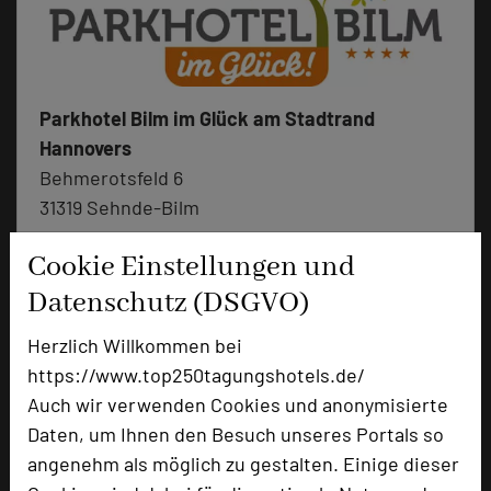
Parkhotel Bilm im Glück am Stadtrand
Hannovers
Behmerotsfeld 6
31319 Sehnde-Bilm
Cookie Einstellungen und
+49 5138 609-0
phone
Email
Datenschutz (DSGVO)
mail
Homepage
language
Herzlich Willkommen bei
https://www.top250tagungshotels.de/
Auch wir verwenden Cookies und anonymisierte
add_circle
zur Tagungsanfrage hinzufügen
Daten, um Ihnen den Besuch unseres Portals so
angenehm als möglich zu gestalten. Einige dieser
Bewertung