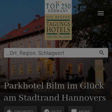
menu
...
Ort
,
Region
,
Schlagwort
search
Parkhotel Bilm im Glück
am Stadtrand Hannovers
location_city
check_circle
chat_bubble
DAS HOTEL
FAZIT
NEWS