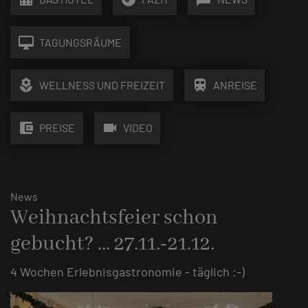
desktop_mac
TAGUNGSRÄUME
local_florist
train
WELLNESS UND FREIZEIT
ANREISE
account_balance_wallet
videocam
PREISE
VIDEO
News
Weihnachtsfeier schon
gebucht? ... 27.11.-21.12.
4 Wochen Erlebnisgastronomie - täglich :-)