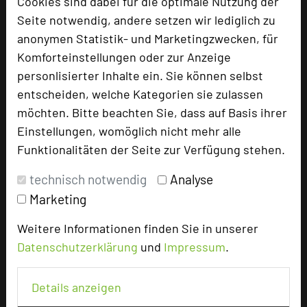
Cookies sind dabei für die optimale Nutzung der
Seite notwendig, andere setzen wir lediglich zu
anonymen Statistik- und Marketingzwecken, für
Tagungsplaner
Komforteinstellungen oder zur Anzeige
Tagungsleiter
personlisierter Inhalte ein. Sie können selbst
Tagungsteilnehmer
entscheiden, welche Kategorien sie zulassen
möchten. Bitte beachten Sie, dass auf Basis ihrer
Einstellungen, womöglich nicht mehr alle
Funktionalitäten der Seite zur Verfügung stehen.
Hotel bewerten
technisch notwendig
Analyse
Hoteldaten
Marketing
Weitere Informationen finden Sie in unserer
Max. Tagungskapazität (Personen)
Datenschutzerklärung
und
Impressum
.
U-Form
35
Parlamentarisch
48
Details anzeigen
Reihenbestuhlung
80
Tagungsräume
3