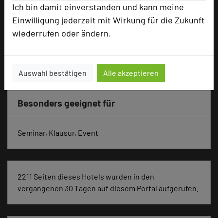
Ich bin damit einverstanden und kann meine
Ausstellungsfläche
200 qm
Einwilligung jederzeit mit Wirkung für die Zukunft
wiederrufen oder ändern.
Zimmer
45
Doppelzimmer
24
Einzelzimmer
21
Auswahl bestätigen
Alle akzeptieren
Besonders geeignet für
Seminar, Klausur, Event
2211 Seiten dieses Hotels wurden in den
vergangenen 30 Tagen auf diesem Portal aufgerufen.