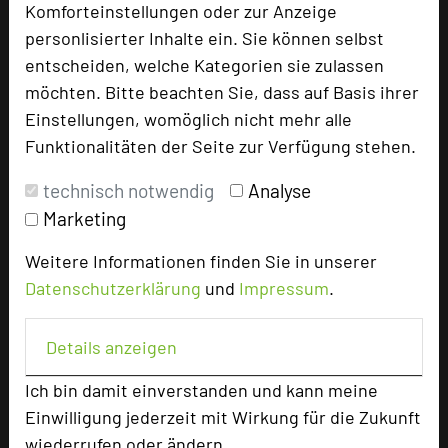
Komforteinstellungen oder zur Anzeige
Hotel bewerten
personlisierter Inhalte ein. Sie können selbst
entscheiden, welche Kategorien sie zulassen
möchten. Bitte beachten Sie, dass auf Basis ihrer
Hoteldaten
Einstellungen, womöglich nicht mehr alle
Funktionalitäten der Seite zur Verfügung stehen.
Max. Tagungskapazität (Personen)
U-Form
44
technisch notwendig
Analyse
Parlamentarisch
66
Marketing
Reihenbestuhlung
80
Tagungsräume
6
Weitere Informationen finden Sie in unserer
Datenschutzerklärung
und
Impressum
.
Ausstellungsfläche
125 qm
Zimmer
47
Details anzeigen
Doppelzimmer
36
Einzelzimmer
7
Ich bin damit einverstanden und kann meine
Suiten
2
Einwilligung jederzeit mit Wirkung für die Zukunft
Juniorsuiten
2
wiederrufen oder ändern.