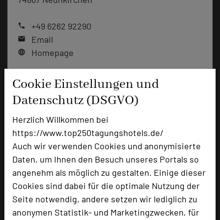
+49 6262 92290
phone
Email
mail
Homepage
language
Cookie Einstellungen und
add_circle
zur Tagungsanfrage hinzufügen
Datenschutz (DSGVO)
Herzlich Willkommen bei
Bewertung
https://www.top250tagungshotels.de/
Auch wir verwenden Cookies und anonymisierte
Tagungsplaner
Daten, um Ihnen den Besuch unseres Portals so
angenehm als möglich zu gestalten. Einige dieser
Tagungsleiter
Cookies sind dabei für die optimale Nutzung der
Tagungsteilnehmer
Seite notwendig, andere setzen wir lediglich zu
anonymen Statistik- und Marketingzwecken, für