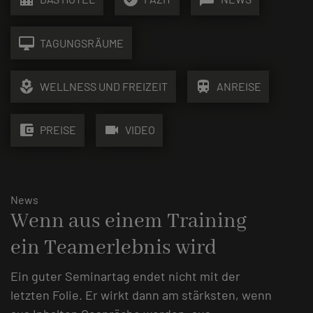
desktop_mac
TAGUNGSRÄUME
local_florist
train
WELLNESS UND FREIZEIT
ANREISE
account_balance_wallet
videocam
PREISE
VIDEO
News
Wenn aus einem Training
ein Teamerlebnis wird
Ein guter Seminartag endet nicht mit der
letzten Folie. Er wirkt dann am stärksten, wenn