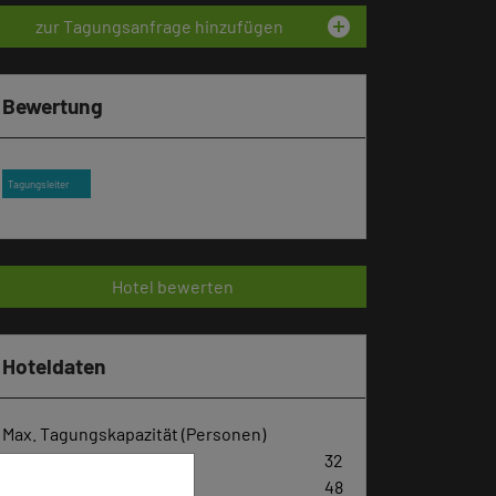
add_circle
zur Tagungsanfrage hinzufügen
Bewertung
Tagungsleiter
Hotel bewerten
Hoteldaten
Max. Tagungskapazität (Personen)
U-Form
32
Parlamentarisch
48