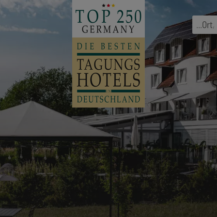
...
Ort
,