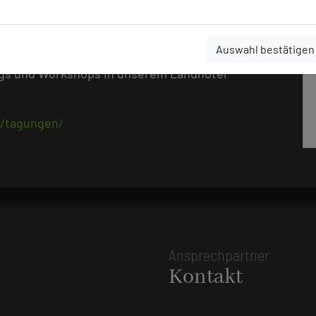
benfalls einen zeitlosen und modernen
Auswahl bestätigen
ngs und Workshops in unserem Landhotel
e/tagungen/
Ansprechpartner
Kontakt