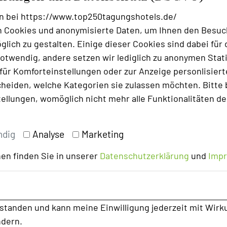
n bei https://www.top250tagungshotels.de/
ng 2026? Unsere Tagungsangebote gelten
 Cookies und anonymisierte Daten, um Ihnen den Besuc
lich zu gestalten. Einige dieser Cookies sind dabei für 
otwendig, andere setzen wir lediglich zu anonymen Stati
ür Komforteinstellungen oder zur Anzeige personlisierter
heiden, welche Kategorien sie zulassen möchten. Bitte 
tellungen, womöglich nicht mehr alle Funktionalitäten de
ndig
Analyse
Marketing
en finden Sie in unserer
Datenschutzerklärung
und
Imp
n den Gruppenräumen unseres
en - für ein professionelles Arbeiten im
rstanden und kann meine Einwilligung jederzeit mit Wirk
ndern.
in unseren Tagungsräumen vollendet: Im