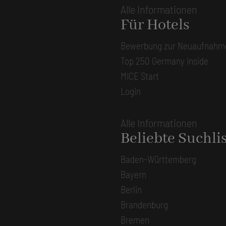
Alle Informationen
Für Hotels
Bewerbung zur Neuaufnahm
Top 250 Germany Inside
MICE Start
Login
Alle Informationen
Beliebte Suchli
Baden-Württemberg
Bayern
Berlin
Brandenburg
Bremen