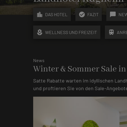
location_city
check_circle
chat_bubble
DAS HOTEL
FAZIT
NE
local_florist
train
WELLNESS UND FREIZEIT
ANR
News
Winter & Sommer Sale in
Satte Rabatte warten im idyllischen Land
und proftieren Sie von den Sale-Angebot