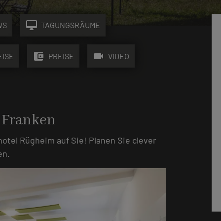
desktop_mac
WS
TAGUNGSRÄUME
account_balance_wallet
videocam
EISE
PREISE
VIDEO
 Franken
hotel Rügheim auf Sie! Planen Sie clever
en.