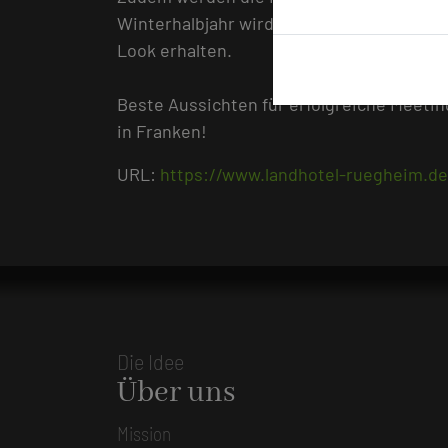
Winterhalbjahr wird der Tagungsraum 3 e
Look erhalten.
Beste Aussichten für erfolgreiche Meeti
in Franken!
URL:
https://www.landhotel-ruegheim.d
Die Idee
Über uns
Mission