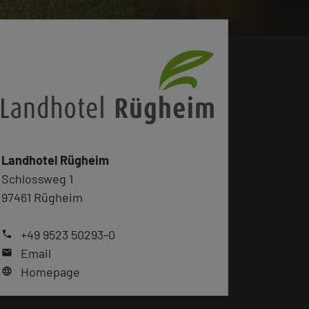
Landhotel Rügheim
Schlossweg 1
97461 Rügheim
+49 9523 50293-0
phone
Email
mail
Homepage
language