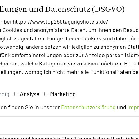
ellungen und Datenschutz (DSGVO)
n bei https://www.top250tagungshotels.de/
se, eine Veranstaltung, ganz nach Ihren
 Cookies und anonymisierte Daten, um Ihnen den Besuc
e.
lich zu gestalten. Einige dieser Cookies sind dabei für 
otwendig, andere setzen wir lediglich zu anonymen Stati
ür Komforteinstellungen oder zur Anzeige personlisierter
min mit Ihnen vereinbaren bei dem wir
heiden, welche Kategorien sie zulassen möchten. Bitte 
tellungen, womöglich nicht mehr alle Funktionalitäten de
ndig
Analyse
Marketing
en finden Sie in unserer
Datenschutzerklärung
und
Imp
rstanden und kann meine Einwilligung jederzeit mit Wirk