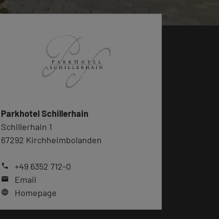
Parkhotel Schillerhain
Schillerhain 1
67292 Kirchheimbolanden
+49 6352 712-0
phone
Email
mail
Homepage
language