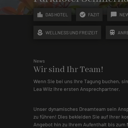
location_city
check_circle
chat_bubble
DAS HOTEL
FAZIT
NE
local_florist
train
WELLNESS UND FREIZEIT
ANR
News
Wir sind Ihr Team!
Wenn Sie bei uns Ihre Tagung buchen, sind
Lea Wilz Ihre ersten Ansprechpartner.
Unser dynamisches Dreamteam sein Anspru
zu führen! Dies bekleiden Sie auf Ihrer 
Angebot hin zu Ihrem Aufenthalt bis zum