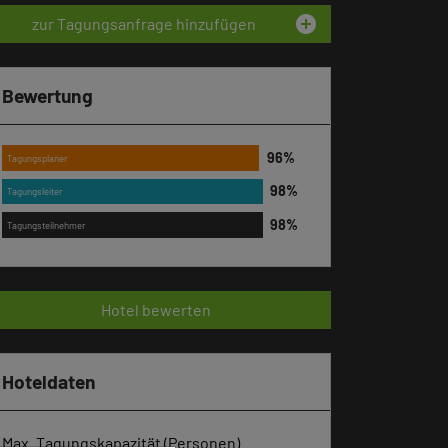
add_circle
zur Tagungsanfrage hinzufügen
Bewertung
Tagungsplaner
Tagungsleiter
Tagungsteilnehmer
Hotel bewerten
Hoteldaten
Max. Tagungskapazität (Personen)