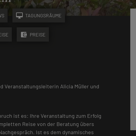
desktop_mac
WS
TAGUNGSRÄUME
account_balance_wallet
EISE
PREISE
 Veranstaltungsleiterin Alicia Müller und
ch ist es: Ihre Veranstaltung zum Erfolg
kompletten Reise von der Beratung übers
 Nachgespräch. Ist es dem dynamisches