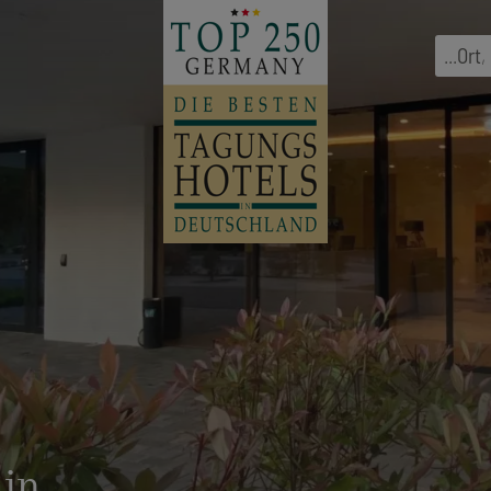
...
Ort
,
ain