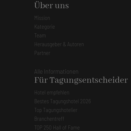
Über uns
Mission
Kategorie
Team
Herausgeber & Autoren
Partner
Alle Informationen
Für Tagungsentscheider
Hotel empfehlen
Bestes Tagungshotel 2026
Top Tagungshotelier
Branchentreff
TOP 250 Hall of Fame