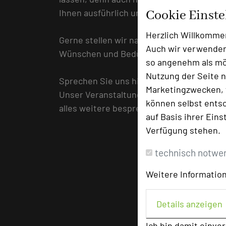
Ihnen ausführlich und detailliert erklärt.
Cookie Einst
Herzlich Willkomme
Gerne stellen wir nach einer Bedarfsanaly
Auch wir verwenden
Wünschen und Bedürfnissen auf die Bein
so angenehm als mög
Nutzung der Seite n
Sprechen Sie uns hierfür jetzt an!
Marketingzwecken, f
Unser Veranstaltungsteam wird einen Ter
können selbst entsc
alles weitere besprechen können.
auf Basis ihrer Eins
Verfügung stehen.
technisch notwe
Weitere Information
Details anzeigen
Ich bin damit einve