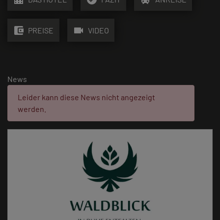
account_balance_wallet
videocam
PREISE
VIDEO
News
Fehler:
Leider kann diese News nicht angezeigt
werden.