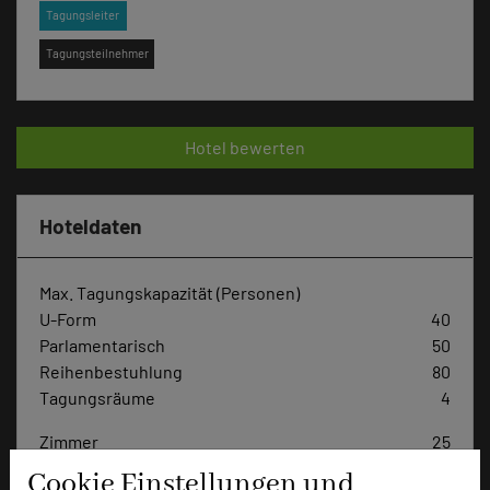
Tagungsleiter
Tagungsteilnehmer
Hotel bewerten
Hoteldaten
Max. Tagungskapazität (Personen)
U-Form
40
Parlamentarisch
50
Reihenbestuhlung
80
Tagungsräume
4
Zimmer
25
Doppelzimmer
20
Cookie Einstellungen und