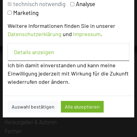
technisch notwendig
Analyse
Für die Verwendung der Bilder haben die jeweiligen Hotels die
Marketing
Nutzungsrechte für dieses Portal eingeräumt und sind dafür
verantwortlich.
Weitere Informationen finden Sie in unserer
Datenschutzerklärung
und
Impressum
.
Details anzeigen
Ich bin damit einverstanden und kann meine
Einwilligung jederzeit mit Wirkung für die Zukunft
Die Idee
wiederrufen oder ändern.
Über uns
Mission
Kategorie
Auswahl bestätigen
Alle akzeptieren
Team
Herausgeber & Autoren
Partner