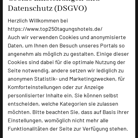
Einzelzimmer
2
Datenschutz (DSGVO)
Appartement
1
Studio
1
Herzlich Willkommen bei
Suite
1
https://www.top250tagungshotels.de/
Auch wir verwenden Cookies und anonymisierte
Daten, um Ihnen den Besuch unseres Portals so
Besonders geeignet für
angenehm als möglich zu gestalten. Einige dieser
Cookies sind dabei für die optimale Nutzung der
Seminar, Klausur, Event, Kreativprozesse
Seite notwendig, andere setzen wir lediglich zu
anonymen Statistik- und Marketingzwecken, für
Komforteinstellungen oder zur Anzeige
personlisierter Inhalte ein. Sie können selbst
313 Seiten dieses Hotels wurden in den vergangenen
entscheiden, welche Kategorien sie zulassen
30 Tagen auf diesem Portal aufgerufen.
möchten. Bitte beachten Sie, dass auf Basis ihrer
Einstellungen, womöglich nicht mehr alle
Funktionalitäten der Seite zur Verfügung stehen.
Impressum zum Hotel