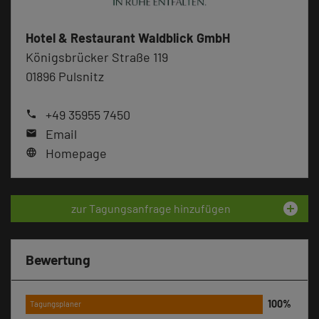
Hotel & Restaurant Waldblick GmbH
Königsbrücker Straße 119
01896 Pulsnitz
+49 35955 7450
phone
Email
mail
Homepage
language
add_circle
zur Tagungsanfrage hinzufügen
Bewertung
Tagungsplaner