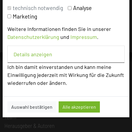
Impressum zum Hotel
technisch notwendig
Analyse
Für die Verwendung der Bilder haben die jeweiligen Hotels die
Marketing
Nutzungsrechte für dieses Portal eingeräumt und sind dafür
verantwortlich.
Weitere Informationen finden Sie in unserer
Datenschutzerklärung
und
Impressum
.
Details anzeigen
Ich bin damit einverstanden und kann meine
Einwilligung jederzeit mit Wirkung für die Zukunft
Die Idee
wiederrufen oder ändern.
Über uns
Mission
Auswahl bestätigen
Alle akzeptieren
Kategorie
Team
Herausgeber & Autoren