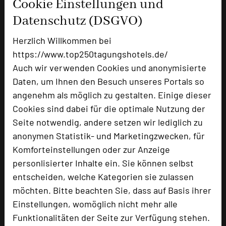
Cookie Einstellungen und
Zimmer
23
Datenschutz (DSGVO)
Doppelzimmer
16
Herzlich Willkommen bei
Suiten
5
Appartement, 5 Fahrminuten entfernt
2
https://www.top250tagungshotels.de/
Auch wir verwenden Cookies und anonymisierte
Daten, um Ihnen den Besuch unseres Portals so
angenehm als möglich zu gestalten. Einige dieser
Besonders geeignet für
Cookies sind dabei für die optimale Nutzung der
Seite notwendig, andere setzen wir lediglich zu
Seminar, Klausur, Kreativprozesse
anonymen Statistik- und Marketingzwecken, für
Komforteinstellungen oder zur Anzeige
personlisierter Inhalte ein. Sie können selbst
4869 Seiten dieses Hotels wurden in den
entscheiden, welche Kategorien sie zulassen
vergangenen 30 Tagen auf diesem Portal aufgerufen.
möchten. Bitte beachten Sie, dass auf Basis ihrer
Einstellungen, womöglich nicht mehr alle
Funktionalitäten der Seite zur Verfügung stehen.