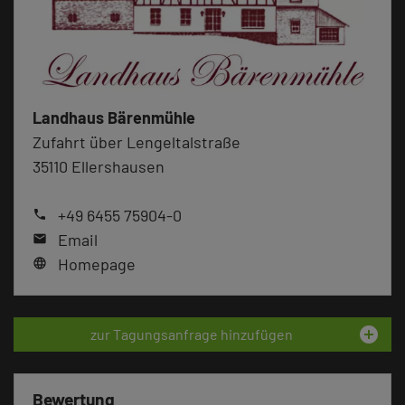
Landhaus Bärenmühle
Zufahrt über Lengeltalstraße
35110 Ellershausen
+49 6455 75904-0
phone
Email
mail
Homepage
language
add_circle
zur Tagungsanfrage hinzufügen
Bewertung