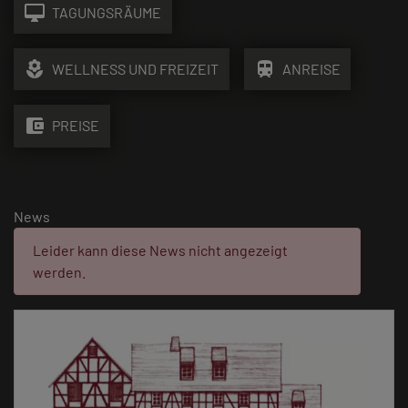
desktop_mac
TAGUNGSRÄUME
local_florist
train
WELLNESS UND FREIZEIT
ANREISE
account_balance_wallet
PREISE
News
Fehler:
Leider kann diese News nicht angezeigt
werden.