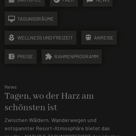
desktop_mac
TAGUNGSRÄUME
local_florist
train
WELLNESS UND FREIZEIT
ANREISE
account_balance_wallet
extension
PREISE
RAHMENPROGRAMM
News
Tagen, wo der Harz am
schönsten ist
Zwischen Wäldern, Wanderwegen und
entspannter Resort-Atmosphäre bietet das