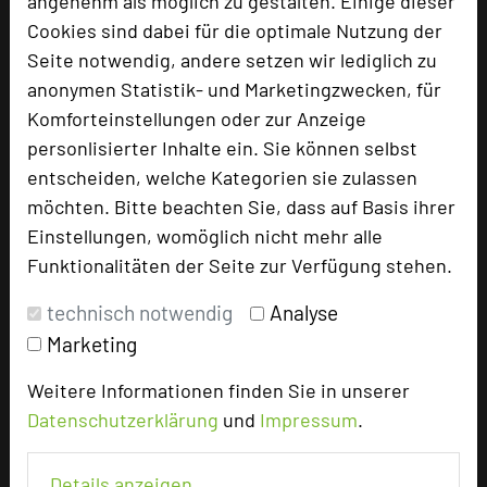
angenehm als möglich zu gestalten. Einige dieser
add_circle
zur Tagungsanfrage hinzufügen
Cookies sind dabei für die optimale Nutzung der
Seite notwendig, andere setzen wir lediglich zu
anonymen Statistik- und Marketingzwecken, für
Bewertung
Komforteinstellungen oder zur Anzeige
personlisierter Inhalte ein. Sie können selbst
Tagungsplaner
entscheiden, welche Kategorien sie zulassen
möchten. Bitte beachten Sie, dass auf Basis ihrer
Tagungsleiter
Einstellungen, womöglich nicht mehr alle
Tagungsteilnehmer
Funktionalitäten der Seite zur Verfügung stehen.
technisch notwendig
Analyse
Hotel bewerten
Marketing
Weitere Informationen finden Sie in unserer
Hoteldaten
Datenschutzerklärung
und
Impressum
.
Max. Tagungskapazität (Personen)
Details anzeigen