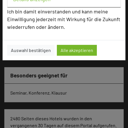
U-Form
100
Ich bin damit einverstanden und kann meine
Parlamentarisch
350
Einwilligung jederzeit mit Wirkung für die Zukunft
Reihenbestuhlung
450
Tagungsräume
21
wiederrufen oder ändern.
Zimmer
260
Doppelzimmer
248
Auswahl bestätigen
Alle akzeptieren
Suiten
12
Besonders geeignet für
Seminar, Konferenz, Klausur
2480 Seiten dieses Hotels wurden in den
vergangenen 30 Tagen auf diesem Portal aufgerufen.