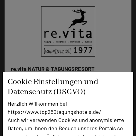
re.vita NATUR & TAGUNGSRESORT
Sebastian-Kneipp-Promenade 56
Cookie Einstellungen und
37431 Bad Lauterberg
Datenschutz (DSGVO)
+49 5524 83041
phone
Herzlich Willkommen bei
Email
mail
https://www.top250tagungshotels.de/
Homepage
language
Auch wir verwenden Cookies und anonymisierte
Daten, um Ihnen den Besuch unseres Portals so