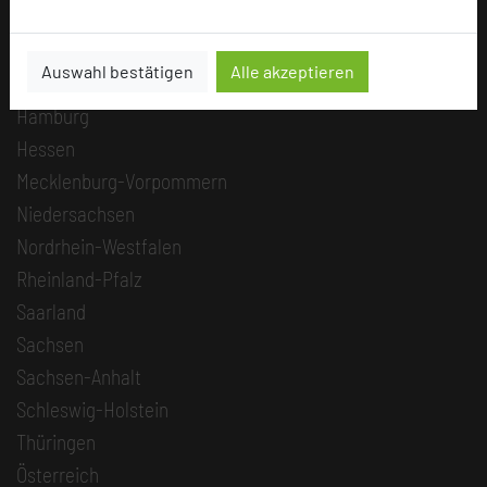
Berlin
Brandenburg
Auswahl bestätigen
Alle akzeptieren
Bremen
Hamburg
Hessen
Mecklenburg-Vorpommern
Niedersachsen
Nordrhein-Westfalen
Rheinland-Pfalz
Saarland
Sachsen
Sachsen-Anhalt
Schleswig-Holstein
Thüringen
Österreich