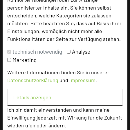
personlisierter Inhalte ein. Sie können selbst
Ansprechpartner
entscheiden, welche Kategorien sie zulassen
Kontakt
möchten. Bitte beachten Sie, dass auf Basis ihrer
Einstellungen, womöglich nicht mehr alle
Alle Informationen
Funktionalitäten der Seite zur Verfügung stehen.
Für Hotels
technisch notwendig
Analyse
Bewerbung zur Neuaufnahme
Marketing
Top 250 Germany Inside
MICE Start
Weitere Informationen finden Sie in unserer
Datenschutzerklärung
und
Impressum
.
Login
Details anzeigen
Alle Informationen
Beliebte Suchlisten
Ich bin damit einverstanden und kann meine
Baden-Württemberg
Einwilligung jederzeit mit Wirkung für die Zukunft
wiederrufen oder ändern.
Bayern