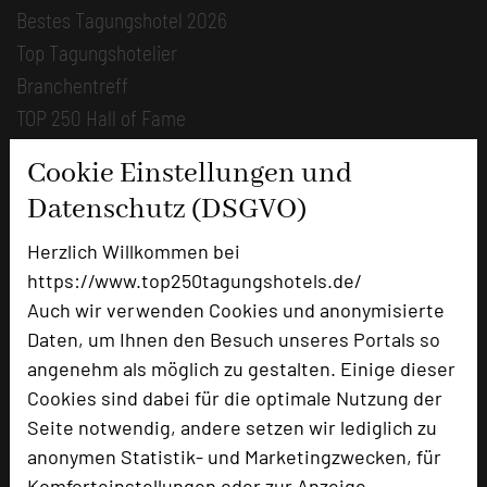
Bestes Tagungshotel 2026
Top Tagungshotelier
Branchentreff
TOP 250 Hall of Fame
Bilder der Preisverleihung
Cookie Einstellungen und
Datenschutz (DSGVO)
Alle Informationen
Beliebte Suchlisten
Herzlich Willkommen bei
https://www.top250tagungshotels.de/
Profisuche
Auch wir verwenden Cookies und anonymisierte
Seminar
Daten, um Ihnen den Besuch unseres Portals so
Konferenz
angenehm als möglich zu gestalten. Einige dieser
Klausur
Cookies sind dabei für die optimale Nutzung der
Event
Seite notwendig, andere setzen wir lediglich zu
Kreativformate
anonymen Statistik- und Marketingzwecken, für
Komforteinstellungen oder zur Anzeige