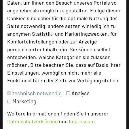
... Events,
wenn es die Voraussetzungen bietet,
Daten, um Ihnen den Besuch unseres Portals so
Veranstaltungen durchzuführen, die der
angenehm als möglich zu gestalten. Einige dieser
Emotionalisierung von Beziehungen (zwischen
Cookies sind dabei für die optimale Nutzung der
Menschen oder zwischen Menschen und Produkten
Seite notwendig, andere setzen wir lediglich zu
oder zwischen Menschen und Institutionen) dienen.
anonymen Statistik- und Marketingzwecken, für
Neben den notwendigen räumlichen
Komforteinstellungen oder zur Anzeige
Voraussetzungen – in Abhängigkeit von der Größe
personlisierter Inhalte ein. Sie können selbst
des Events – bestehen hohe Ansprüche an
entscheiden, welche Kategorien sie zulassen
kooperierende Partner im Bereich Logistik und
möchten. Bitte beachten Sie, dass auf Basis ihrer
Qualität. Die Gewährleistung eines reibungslosen
Einstellungen, womöglich nicht mehr alle
Service in allen Bereichen (Technik, Gastronomie)
Funktionalitäten der Seite zur Verfügung stehen.
ist unverzichtbar. Eventhotels gewährleisten die
technisch notwendig
Analyse
Durchführung entweder im/am Haus selbst oder in
Marketing
der näheren Umgebung.
Weitere Informationen finden Sie in unserer
... Kreativformate,
wenn ein oder mehrere
Datenschutzerklärung
und
Impressum
.
Tagungsräume in ihrer Einrichtung, Ausstattung