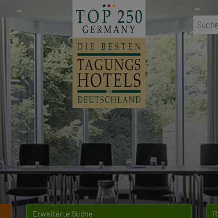
...
Ort
,
Erweiterte Suche
R