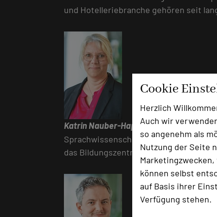
und Hotelleriebranche gehören seit la
Cookie Einst
Herzlich Willkomme
Auch wir verwenden
Katrin Nauber-Happel
arbeitet als freie
so angenehm als mög
Sprachwissenschaften, Soziologie und Pä
Nutzung der Seite n
das Bildungszentrum BEW und den BDVT t
Marketingzwecken, f
können selbst entsc
auf Basis ihrer Eins
Verfügung stehen.