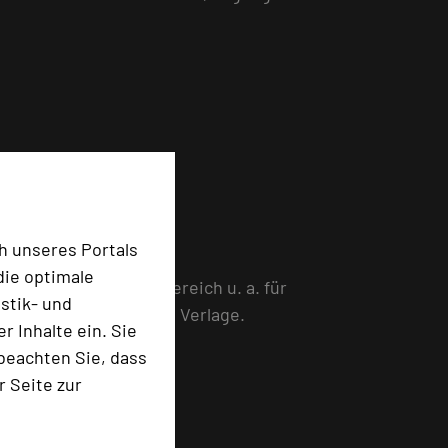
h unseres Portals
 Nach dem Studium der
die optimale
t im Weiterbildungsbereich u. a. für
stik- und
dene Auftraggeber und Verlage.
 Inhalte ein. Sie
beachten Sie, dass
r Seite zur