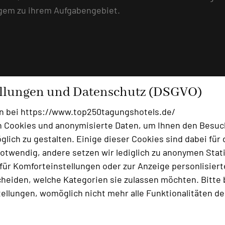
ngem zu ihrem Aufgabengebiet.
ellungen und Datenschutz (DSGVO)
n bei https://www.top250tagungshotels.de/
 Cookies und anonymisierte Daten, um Ihnen den Besuc
 Journalistin und Autorin im Büro "Profitexte" in Essen.
lich zu gestalten. Einige dieser Cookies sind dabei für 
dagogik war sie in der Presse- und Öffentlichkeitsarbei
otwendig, andere setzen wir lediglich zu anonymen Stati
ätig und schreibt seit 2000 freiberuflich für verschie
ür Komforteinstellungen oder zur Anzeige personlisierter
heiden, welche Kategorien sie zulassen möchten. Bitte 
tellungen, womöglich nicht mehr alle Funktionalitäten de