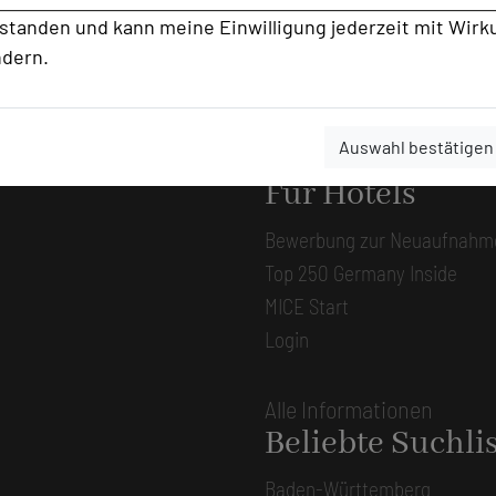
rstanden und kann meine Einwilligung jederzeit mit Wirk
Ansprechpartner
ndern.
Kontakt
Auswahl bestätigen
Alle Informationen
Für Hotels
Bewerbung zur Neuaufnahm
Top 250 Germany Inside
MICE Start
Login
Alle Informationen
Beliebte Suchli
Baden-Württemberg