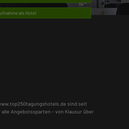
ufnahme als Hotel
 www.top250tagungshotels.de sind seit
r alle Angebotssparten – von Klausur über