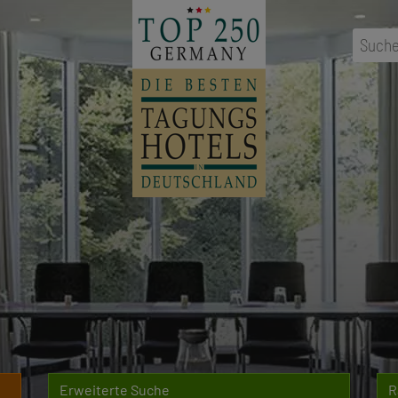
...
Ort
,
Erweiterte Suche
R