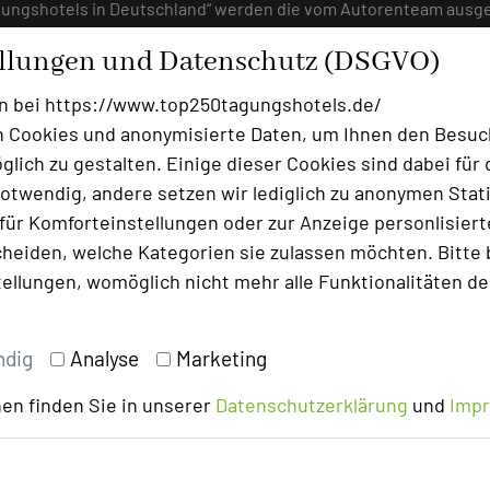
gungshotels in Deutschland“ werden die vom Autorenteam ausge
n ausschließlich Häuser, die von einem Mitglied unseres kompet
ellungen und Datenschutz (DSGVO)
 Internetplattform www.top250tagungshotels.de. Jährlich besuc
 Aufnahme, die auch im Buch vertreten sind.
n bei https://www.top250tagungshotels.de/
ny Die besten Tagungshotels in Deutschland“ der zwischen Mai
 Cookies und anonymisierte Daten, um Ihnen den Besuc
ala ausgezeichnet werden. Der Wettbewerb findet ausschließlich
lich zu gestalten. Einige dieser Cookies sind dabei für 
Hotels unseres Projektes zahlreiche weitere Möglichkeiten und 
otwendig, andere setzen wir lediglich zu anonymen Stati
tteln und ergänzenden Dienstleistungen zu unterstreichen.
ür Komforteinstellungen oder zur Anzeige personlisierter
 Buch aufgenommen zu werden, wurde die Anzahl der in 
heiden, welche Kategorien sie zulassen möchten. Bitte 
le Jahre in der Tagungs- und Weiterbildungsbranche täti
tellungen, womöglich nicht mehr alle Funktionalitäten de
or Ort besucht und begutachtet. Jedes Hotel, welches 
nche zu gehören.
ndig
Analyse
Marketing
en finden Sie in unserer
Datenschutzerklärung
und
Imp