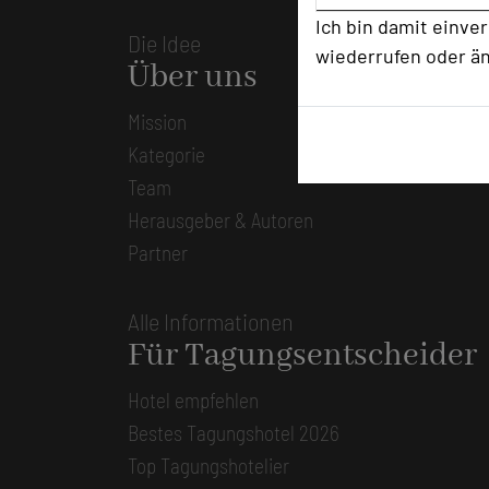
Ich bin damit einve
Die Idee
wiederrufen oder ä
Über uns
Mission
Kategorie
Team
Herausgeber & Autoren
Partner
Alle Informationen
Für Tagungsentscheider
Hotel empfehlen
Bestes Tagungshotel 2026
Top Tagungshotelier