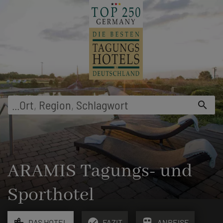
menu
...
Ort
,
Region
,
Schlagwort
search
ARAMIS Tagungs- und
Sporthotel
location_city
check_circle
train
DAS HOTEL
FAZIT
ANREISE