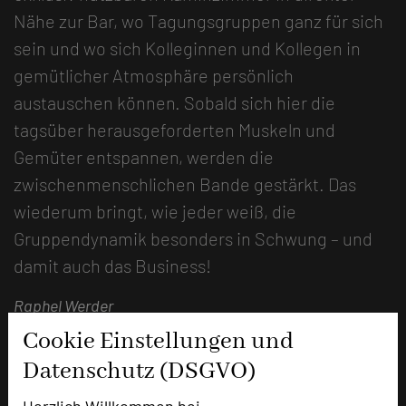
Nähe zur Bar, wo Tagungsgruppen ganz für sich
sein und wo sich Kolleginnen und Kollegen in
gemütlicher Atmosphäre persönlich
austauschen können. Sobald sich hier die
tagsüber herausgeforderten Muskeln und
Gemüter entspannen, werden die
zwischenmenschlichen Bande gestärkt. Das
wiederum bringt, wie jeder weiß, die
Gruppendynamik besonders in Schwung – und
damit auch das Business!
Raphel Werder
Cookie Einstellungen und
Datenschutz (DSGVO)
Herzlich Willkommen bei