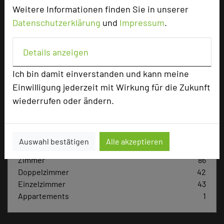
Hotel bewerten
Weitere Informationen finden Sie in unserer
Datenschutzerklärung
und
Impressum
.
Hoteldaten
Details anzeigen
Max. Tagungskapazität (Personen)
Ich bin damit einverstanden und kann meine
U-Form
38
Einwilligung jederzeit mit Wirkung für die Zukunft
Parlamentarisch
80
wiederrufen oder ändern.
Reihenbestuhlung
180
Tagungsräume
12
Ausstellungsfläche
290 qm
Auswahl bestätigen
Alle akzeptieren
Zimmer
86
Doppelzimmer
42
Einzelzimmer
43
Appartements
1