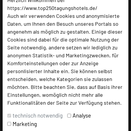
https://www.top250tagungshotels.de/
Auch wir verwenden Cookies und anonymisierte
Daten, um Ihnen den Besuch unseres Portals so
angenehm als möglich zu gestalten. Einige dieser
Cookies sind dabei für die optimale Nutzung der
ARAMIS Tagungs- und Sporthotel
Seite notwendig, andere setzen wir lediglich zu
Siedlerstraße 40 - 44
anonymen Statistik- und Marketingzwecken, für
71126 Gäufelden
Komforteinstellungen oder zur Anzeige
personlisierter Inhalte ein. Sie können selbst
+49 7032 781-0
phone
entscheiden, welche Kategorien sie zulassen
Email
mail
möchten. Bitte beachten Sie, dass auf Basis ihrer
Homepage
language
Einstellungen, womöglich nicht mehr alle
Funktionalitäten der Seite zur Verfügung stehen.
technisch notwendig
Analyse
add_circle
zur Tagungsanfrage hinzufügen
Marketing