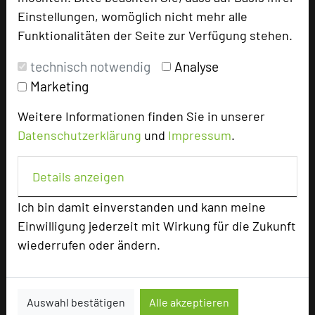
Einstellungen, womöglich nicht mehr alle
Funktionalitäten der Seite zur Verfügung stehen.
add_circle
zur Tagungsanfrage hinzufügen
technisch notwendig
Analyse
Marketing
Bewertung
Weitere Informationen finden Sie in unserer
Datenschutzerklärung
und
Impressum
.
Tagungsplaner
Tagungsleiter
Details anzeigen
Tagungsteilnehmer
Ich bin damit einverstanden und kann meine
Einwilligung jederzeit mit Wirkung für die Zukunft
Hotel bewerten
wiederrufen oder ändern.
Hoteldaten
Auswahl bestätigen
Alle akzeptieren