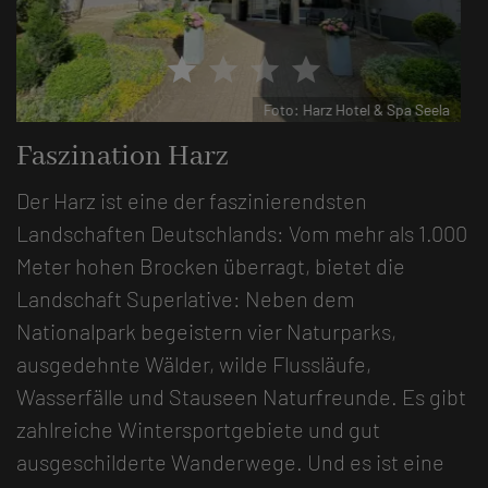
star
star
star
star
Foto: Harz Hotel & Spa Seela
Faszination Harz
Der Harz ist eine der faszinierendsten
Landschaften Deutschlands: Vom mehr als 1.000
Meter hohen Brocken überragt, bietet die
Landschaft Superlative: Neben dem
Nationalpark begeistern vier Naturparks,
ausgedehnte Wälder, wilde Flussläufe,
Wasserfälle und Stauseen Naturfreunde. Es gibt
zahlreiche Wintersportgebiete und gut
ausgeschilderte Wanderwege. Und es ist eine