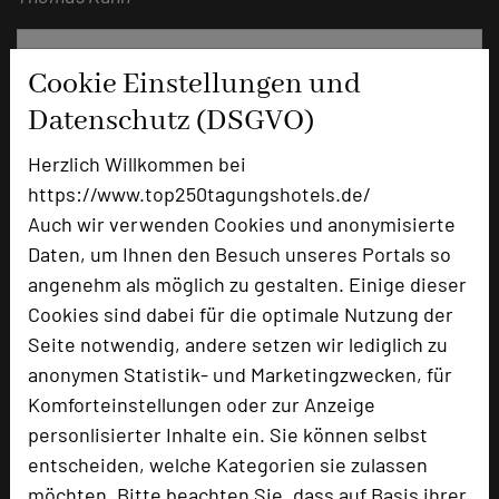
Cookie Einstellungen und
Datenschutz (DSGVO)
Herzlich Willkommen bei
https://www.top250tagungshotels.de/
Auch wir verwenden Cookies und anonymisierte
Daten, um Ihnen den Besuch unseres Portals so
angenehm als möglich zu gestalten. Einige dieser
Harz Hotel & Spa Seela
Cookies sind dabei für die optimale Nutzung der
Nordhäuser Str. 5
Seite notwendig, andere setzen wir lediglich zu
38667 Bad Harzburg
anonymen Statistik- und Marketingzwecken, für
Komforteinstellungen oder zur Anzeige
+49 531 37001-166
phone
personlisierter Inhalte ein. Sie können selbst
Email
mail
entscheiden, welche Kategorien sie zulassen
Homepage
language
möchten. Bitte beachten Sie, dass auf Basis ihrer