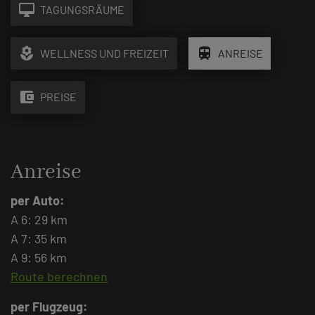
desktop_mac
TAGUNGSRÄUME
local_florist
train
WELLNESS UND FREIZEIT
ANREISE
account_balance_wallet
PREISE
Anreise
per Auto:
A 6: 29 km
A 7: 35 km
A 9: 56 km
Route berechnen
per Flugzeug: