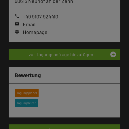
90616 Neuhof an der Zenn
+49 9107 924410
phone
Email
mail
Homepage
language
add_circle
zur Tagungsanfrage hinzufügen
Bewertung
Tagungsplaner
Tagungsleiter