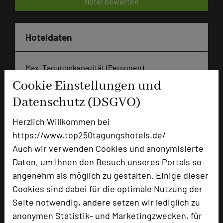
Hotel bewerten
Hoteldaten
Max. Tagungskapazität (Personen)
U-Form
24
Cookie Einstellungen und
Parlamentarisch
72
Datenschutz (DSGVO)
Reihenbestuhlung
180
Tagungsräume
12
Herzlich Willkommen bei
https://www.top250tagungshotels.de/
Ausstellungsfläche
2000 qm
Auch wir verwenden Cookies und anonymisierte
Zimmer
52
Daten, um Ihnen den Besuch unseres Portals so
Doppelzimmer
34
angenehm als möglich zu gestalten. Einige dieser
Einzelzimmer
15
Cookies sind dabei für die optimale Nutzung der
Suiten
3
Seite notwendig, andere setzen wir lediglich zu
anonymen Statistik- und Marketingzwecken, für