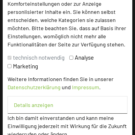
Komforteinstellungen oder zur Anzeige
Besonders geeignet für
personlisierter Inhalte ein. Sie können selbst
entscheiden, welche Kategorien sie zulassen
Seminar, Konferenz, Klausur, Event,
möchten. Bitte beachten Sie, dass auf Basis ihrer
Kreativprozesse
Einstellungen, womöglich nicht mehr alle
Funktionalitäten der Seite zur Verfügung stehen.
technisch notwendig
Analyse
481 Seiten dieses Hotels wurden in den
Marketing
vergangenen 30 Tagen auf diesem Portal
aufgerufen.
Weitere Informationen finden Sie in unserer
Datenschutzerklärung
und
Impressum
.
Impressum zum Hotel
Details anzeigen
Für die Verwendung der Bilder haben die jeweiligen
Ich bin damit einverstanden und kann meine
Hotels die Nutzungsrechte für dieses Portal eingeräumt
Einwilligung jederzeit mit Wirkung für die Zukunft
und sind dafür verantwortlich.
wiederrufen oder ändern.