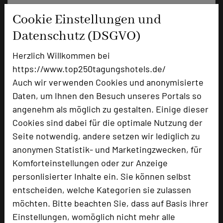
Cookie Einstellungen und
+49 9874 508-0
phone
Email
Datenschutz (DSGVO)
mail
Homepage
language
Herzlich Willkommen bei
https://www.top250tagungshotels.de/
Auch wir verwenden Cookies und anonymisierte
add_circle
zur Tagungsanfrage hinzufügen
Daten, um Ihnen den Besuch unseres Portals so
angenehm als möglich zu gestalten. Einige dieser
Hotel bewerten
Cookies sind dabei für die optimale Nutzung der
Seite notwendig, andere setzen wir lediglich zu
anonymen Statistik- und Marketingzwecken, für
Hoteldaten
Komforteinstellungen oder zur Anzeige
personlisierter Inhalte ein. Sie können selbst
Max. Tagungskapazität (Personen)
entscheiden, welche Kategorien sie zulassen
U-Form
80
möchten. Bitte beachten Sie, dass auf Basis ihrer
Parlamentarisch
200
Einstellungen, womöglich nicht mehr alle
Reihenbestuhlung
350