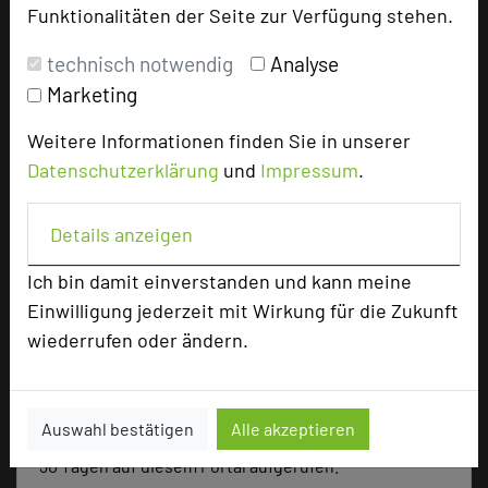
Funktionalitäten der Seite zur Verfügung stehen.
Tagungsräume
9
Ausstellungsfläche
206 qm
technisch notwendig
Analyse
Marketing
Zimmer
69
Doppelzimmer
47
Weitere Informationen finden Sie in unserer
Einzelzimmer
20
Datenschutzerklärung
und
Impressum
.
Juniorsuiten
2
Details anzeigen
Besonders geeignet für
Ich bin damit einverstanden und kann meine
Einwilligung jederzeit mit Wirkung für die Zukunft
wiederrufen oder ändern.
Seminar, Konferenz, Klausur
Auswahl bestätigen
Alle akzeptieren
133 Seiten dieses Hotels wurden in den vergangenen
30 Tagen auf diesem Portal aufgerufen.