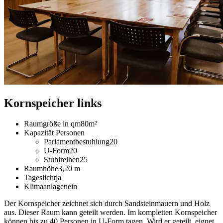
Kornspeicher links
Raumgröße in qm
80m²
Kapazität Personen
Parlamentbestuhlung
20
U-Form
20
Stuhlreihen
25
Raumhöhe
3,20 m
Tageslicht
ja
Klimaanlage
nein
Der Kornspeicher zeichnet sich durch Sandsteinmauern und Holz
aus. Dieser Raum kann geteilt werden. Im kompletten Kornspeicher
können bis zu 40 Personen in U-Form tagen. Wird er geteilt, eignet