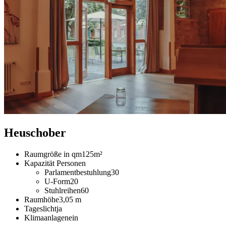
Heuschober
Raumgröße in qm
125m²
Kapazität Personen
Parlamentbestuhlung
30
U-Form
20
Stuhlreihen
60
Raumhöhe
3,05 m
Tageslicht
ja
Klimaanlage
nein