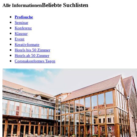
Beliebte Suchlisten
Alle Informationen
Profisuche
Seminar
Konferenz
Klausur
Event
Kreativformate
Hotels bis 50 Zimmer
Hotels ab 50 Zimmer
Coronakonformes Tagen