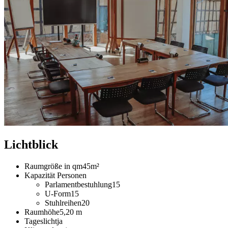
Lichtblick
Raumgröße in qm
45m²
Kapazität Personen
Parlamentbestuhlung
15
U-Form
15
Stuhlreihen
20
Raumhöhe
5,20 m
Tageslicht
ja