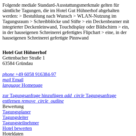
Folgende mediale Standard-Ausstattungsmerkmale gelten für
sämtliche Tagungen, die im Hotel Gut Hühnerhof abgehalten
werden: > Bestuhlung nach Wunsch > WLAN-Nutzung im
Tagungsraum > Schreibblöcke und Stifte > ein Deckenbeamer mit
integrierter Deckenleinwand, Touchdisplay oder Bildschirm > ein,
in der hauseigenen Schreinerei gefertigtes Flipchart > eine, in der
hauseigenen Schreinerei gefertigte Pinnwand
Hotel Gut Hühnerhof
Gettenbacher Straße 1
63584 Gründau
phone
+49 6058 916384-97
mail
Email
language
Homepage
zur Tagungsanfrage hinzufügen
add_circle
Tagungsanfrage
entfernen
remove_circle_outline
Bewertung
Tagungsplaner
Tagungsleiter
Tagungsteilnehmer
Hotel bewerten
Hoteldaten