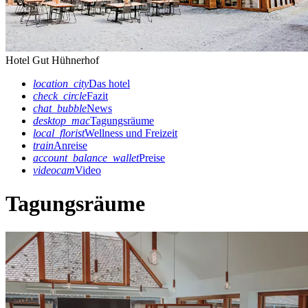
Hotel Gut Hühnerhof
location_city
Das hotel
check_circle
Fazit
chat_bubble
News
desktop_mac
Tagungsräume
local_florist
Wellness und Freizeit
train
Anreise
account_balance_wallet
Preise
videocam
Video
Tagungsräume