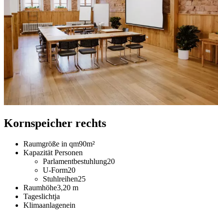
Kornspeicher rechts
Raumgröße in qm
90m²
Kapazität Personen
Parlamentbestuhlung
20
U-Form
20
Stuhlreihen
25
Raumhöhe
3,20 m
Tageslicht
ja
Klimaanlage
nein