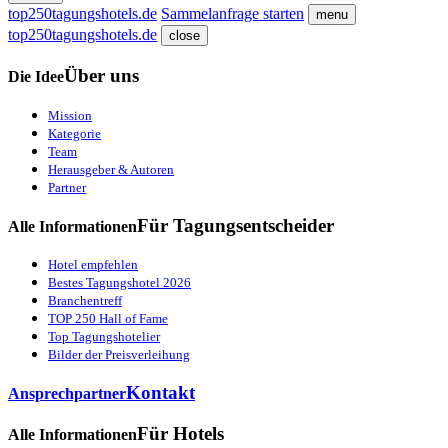
top250tagungshotels.de
Sammelanfrage starten
menu
top250tagungshotels.de
close
Über uns
Die Idee
Mission
Kategorie
Team
Herausgeber & Autoren
Partner
Für Tagungsentscheider
Alle Informationen
Hotel empfehlen
Bestes Tagungshotel 2026
Branchentreff
TOP 250 Hall of Fame
Top Tagungshotelier
Bilder der Preisverleihung
Kontakt
Ansprechpartner
Für Hotels
Alle Informationen