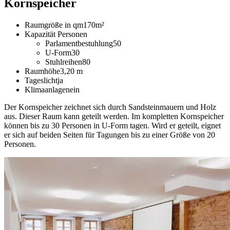
Kornspeicher
Raumgröße in qm
170m²
Kapazität Personen
Parlamentbestuhlung
50
U-Form
30
Stuhlreihen
80
Raumhöhe
3,20 m
Tageslicht
ja
Klimaanlage
nein
Der Kornspeicher zeichnet sich durch Sandsteinmauern und Holz
aus. Dieser Raum kann geteilt werden. Im kompletten Kornspeicher
können bis zu 30 Personen in U-Form tagen. Wird er geteilt, eignet
er sich auf beiden Seiten für Tagungen bis zu einer Größe von 20
Personen.